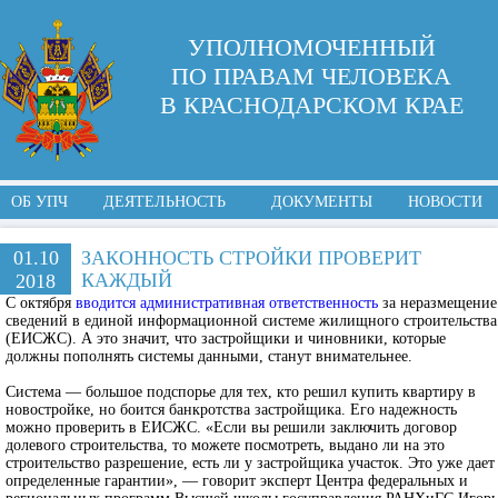
УПОЛНОМОЧЕННЫЙ
ПО ПРАВАМ ЧЕЛОВЕКА
В КРАСНОДАРСКОМ КРАЕ
ОБ УПЧ
ДЕЯТЕЛЬНОСТЬ
ДОКУМЕНТЫ
НОВОСТИ
01.10
ЗАКОННОСТЬ СТРОЙКИ ПРОВЕРИТ
КАЖДЫЙ
2018
С октября
вводится административная ответственность
за неразмещение
сведений в единой информационной системе жилищного строительства
(ЕИСЖС). А это значит, что застройщики и чиновники, которые
должны пополнять системы данными, станут внимательнее.
Система — большое подспорье для тех, кто решил купить квартиру в
новостройке, но боится банкротства застройщика. Его надежность
можно проверить в ЕИСЖС. «Если вы решили заключить договор
долевого строительства, то можете посмотреть, выдано ли на это
строительство разрешение, есть ли у застройщика участок. Это уже дает
определенные гарантии», — говорит эксперт Центра федеральных и