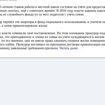
0-летним стажем работы в местной школе состояли на учёте для предоста
отных списках, ещё с советских времён. В 2010 году власти наконец наш
ы из служебного фонда из-за чего педагогов с учета сняли.
эр перевёл эти квартиры в фонд социального использования, и учителя з
 а затем приватизировали жильё.
у власти отменили своё постановление. На этом основании прокурор под
зал, что преподаватели и члены их семьи на учете нуждающихся в жило
, по его мнению, они не имели права занимать спорное жилое помещени
ного найма. Прокурор настаивал на признании договора приватизации 
онниц заявленные требования признала.
Читать далее…