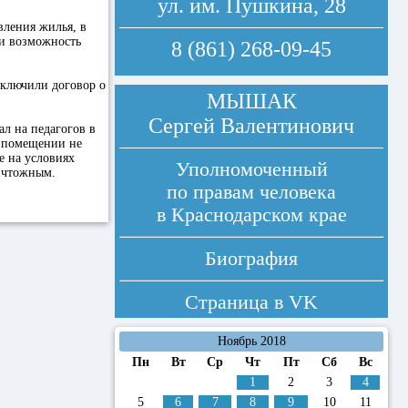
ул. им. Пушкина, 28
вления жилья, в
ли возможность
8 (861) 268-09-45
аключили договор о
МЫШАК
Сергей Валентинович
ал на педагогов в
м помещении не
е на условиях
Уполномоченный
ничтожным.
по правам человека
в Краснодарском крае
Биография
Страница в
VK
Ноябрь 2018
Пн
Вт
Ср
Чт
Пт
Сб
Вс
1
2
3
4
5
6
7
8
9
10
11