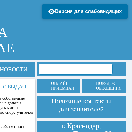
Версия для слабовидящих
А
АЕ
НОВОСТИ
ОНЛАЙН
ПОРЯДОК
Я О ВЫДАЧЕ
ПРИЕМНАЯ
ОБРАЩЕНИЯ
ь собственные
Полезные контакты
г не должен
для заявителей
азуемыми и
по спору учителей
г. Краснодар,
 собственность