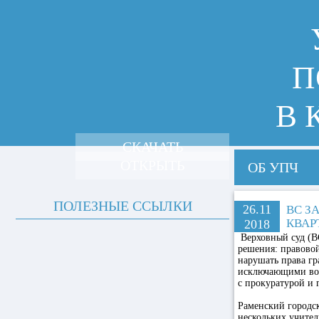
П
В 
СКАЧАТЬ
ОТКРЫТЬ
ОБ УПЧ
ПОЛЕЗНЫЕ ССЫЛКИ
26.11
ВС З
КВАР
2018
Верховный суд (В
решения: правовой
нарушать права г
исключающими воз
с прокуратурой и 
Раменский городск
нескольких учител