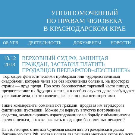
УПОЛНОМОЧЕННЫЙ
ПО ПРАВАМ ЧЕЛОВЕКА
В КРАСНОДАРСКОМ КРАЕ
ОБ УПЧ
ДЕЯТЕЛЬНОСТЬ
ДОКУМЕНТЫ
НОВОСТИ
18.12
ВЕРХОВНЫЙ СУД РФ, ЗАЩИЩАЯ
ГРАЖДАН, ЗАСТАВИЛ ПЛАТИТЬ
2018
ПРОДАВЦОВ ПРЕПАРАТОВ-«ПУСТЫШЕК»
Торговцев фантастическими приборами или чудодейственными
снадобьями, которые лечат все без исключения болезни, на просторах
страны — пруд пруди. Про этих бессовестных торгашей часто пишут,
предостерегают их будущих жертв, а в особых случаях даже возбуждают
уголовные дела, но это явление все равно пока неискоренимо.
Такие коммерсанты обманывают граждан, продавая им втридорога
фактически пустышки. Можно ли вернуть впустую потраченные
средства, компенсировать израсходованные на борьбу с обманщиками
время и деньги, а также наказать продавцов бесполезных лекарств?
На этот вопрос ответила Судебная коллегия по гражданским делам
Верховного суда РФ, когда изучила два решения местных судов по иску