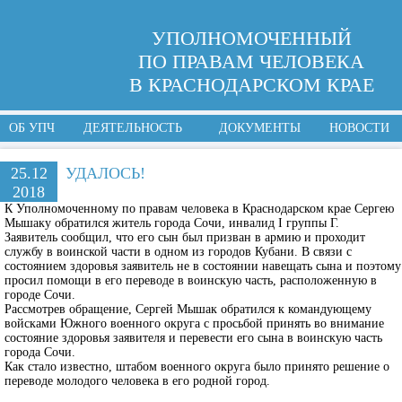
УПОЛНОМОЧЕННЫЙ
ПО ПРАВАМ ЧЕЛОВЕКА
В КРАСНОДАРСКОМ КРАЕ
ОБ УПЧ
ДЕЯТЕЛЬНОСТЬ
ДОКУМЕНТЫ
НОВОСТИ
25.12
УДАЛОСЬ!
2018
К Уполномоченному по правам человека в Краснодарском крае Сергею
Мышаку обратился житель города Сочи, инвалид I группы Г.
Заявитель сообщил, что его сын был призван в армию и проходит
службу в воинской части в одном из городов Кубани. В связи с
состоянием здоровья заявитель не в состоянии навещать сына и поэтому
просил помощи в его переводе в воинскую часть, расположенную в
городе Сочи.
Рассмотрев обращение, Сергей Мышак обратился к командующему
войсками Южного военного округа с просьбой принять во внимание
состояние здоровья заявителя и перевести его сына в воинскую часть
города Сочи.
Как стало известно, штабом военного округа было принято решение о
переводе молодого человека в его родной город.