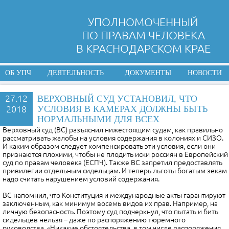
УПОЛНОМОЧЕННЫЙ
ПО ПРАВАМ ЧЕЛОВЕКА
В КРАСНОДАРСКОМ КРАЕ
ОБ УПЧ
ДЕЯТЕЛЬНОСТЬ
ДОКУМЕНТЫ
НОВОСТИ
27.12
ВЕРХОВНЫЙ СУД УСТАНОВИЛ, ЧТО
2018
УСЛОВИЯ В КАМЕРАХ ДОЛЖНЫ БЫТЬ
НОРМАЛЬНЫМИ ДЛЯ ВСЕХ
Верховный суд (ВС) разъяснил нижестоящим судам, как правильно
рассматривать жалобы на условия содержания в колониях и СИЗО.
И каким образом следует компенсировать эти условия, если они
признаются плохими, чтобы не плодить иски россиян в Европейский
суд по правам человека (ЕСПЧ). Также ВС запретил предоставлять
привилегии отдельным сидельцам. И теперь льготы богатым зекам
надо считать нарушением условий содержания.
ВС напомнил, что Конституция и международные акты гарантируют
заключенным, как минимум восемь видов их прав. Например, на
личную безопасность. Поэтому суд подчеркнул, что пытать и бить
сидельцев нельзя – даже по распоряжению тюремного
руководства. «Никакие обстоятельства, в том числе распоряжения