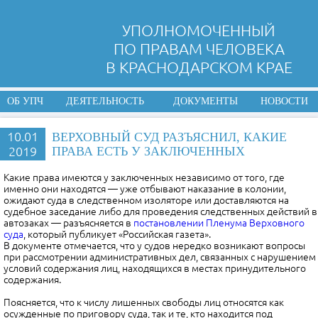
УПОЛНОМОЧЕННЫЙ
ПО ПРАВАМ ЧЕЛОВЕКА
В КРАСНОДАРСКОМ КРАЕ
ОБ УПЧ
ДЕЯТЕЛЬНОСТЬ
ДОКУМЕНТЫ
НОВОСТИ
10.01
ВЕРХОВНЫЙ СУД РАЗЪЯСНИЛ, КАКИЕ
2019
ПРАВА ЕСТЬ У ЗАКЛЮЧЕННЫХ
Какие права имеются у заключенных независимо от того, где
именно они находятся — уже отбывают наказание в колонии,
ожидают суда в следственном изоляторе или доставляются на
судебное заседание либо для проведения следственных действий в
автозаках — разъясняется в
постановлении Пленума Верховного
суда
, который публикует «Российская газета».
В документе отмечается, что у судов нередко возникают вопросы
при рассмотрении административных дел, связанных с нарушением
условий содержания лиц, находящихся в местах принудительного
содержания.
Поясняется, что к числу лишенных свободы лиц относятся как
осужденные по приговору суда, так и те, кто находится под