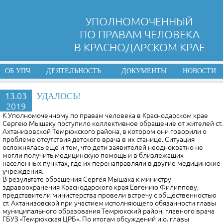
УПОЛНОМОЧЕННЫЙ
ПО ПРАВАМ ЧЕЛОВЕКА
В КРАСНОДАРСКОМ КРАЕ
ОБ УПЧ
ДЕЯТЕЛЬНОСТЬ
ДОКУМЕНТЫ
НОВОСТИ
13.03
УДАЛОСЬ!
2019
К Уполномоченному по правам человека в Краснодарском крае
Сергею Мышаку поступило коллективное обращение от жителей ст.
Ахтанизовской Темрюкского района, в котором они говорили о
проблеме отсутствия детского врача в их станице. Ситуация
осложнялась еще и тем, что дети заявителей неоднократно не
могли получить медицинскую помощь и в близлежащих
населенных пунктах, где их перенаправляли в другие медицинские
учреждения.
В результате обращения Сергея Мыш
ака к министру
здравоохранения Краснодарского края Евгению Филиппову,
представители министерства провели встречу с общественностью
ст. Ахтанизовской при участием исполняющего обязанности главы
муниципального образования Темрюкский район, главного врача
ГБУЗ «Темрюкская ЦРБ». По итогам обсуждений и.о. главы