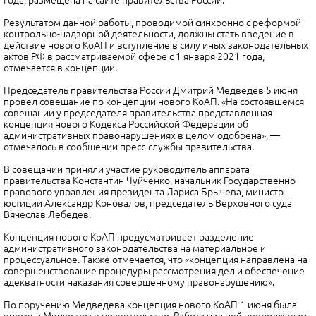
года, размещена на сайте правительства России.
Результатом данной работы, проводимой синхронно с реформой
контрольно-надзорной деятельности, должны стать введение в
действие нового КоАП и вступление в силу иных законодательных
актов РФ в рассматриваемой сфере с 1 января 2021 года,
отмечается в концепции.
Председатель правительства России Дмитрий Медведев 5 июня
провел совещание по концепции нового КоАП. «На состоявшемся
совещании у председателя правительства представленная
концепция нового Кодекса Российской Федерации об
административных правонарушениях в целом одобрена», —
отмечалось в сообщении пресс-службы правительства.
В совещании приняли участие руководитель аппарата
правительства Константин Чуйченко, начальник Государственно-
правового управления президента Лариса Брычева, министр
юстиции Александр Коновалов, председатель Верховного суда
Вячеслав Лебедев.
Концепция нового КоАП предусматривает разделение
административного законодательства на материальное и
процессуальное. Также отмечается, что «концепция направлена на
совершенствование процедуры рассмотрения дел и обеспечение
адекватности наказания совершенному правонарушению».
По поручению Медведева концепция нового КоАП 1 июня была