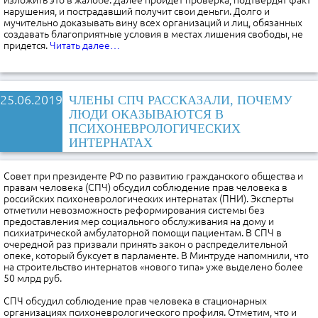
изложить это в жалобе. Далее пройдет проверка, подтвердят факт
нарушения, и пострадавший получит свои деньги. Долго и
мучительно доказывать вину всех организаций и лиц, обязанных
создавать благоприятные условия в местах лишения свободы, не
придется.
Читать далее…
25.06.2019
ЧЛЕНЫ СПЧ РАССКАЗАЛИ, ПОЧЕМУ
ЛЮДИ ОКАЗЫВАЮТСЯ В
ПСИХОНЕВРОЛОГИЧЕСКИХ
ИНТЕРНАТАХ
Совет при президенте РФ по развитию гражданского общества и
правам человека (СПЧ) обсудил соблюдение прав человека в
российских психоневрологических интернатах (ПНИ). Эксперты
отметили невозможность реформирования системы без
предоставления мер социального обслуживания на дому и
психиатрической амбулаторной помощи пациентам. В СПЧ в
очередной раз призвали принять закон о распределительной
опеке, который буксует в парламенте. В Минтруде напомнили, что
на строительство интернатов «нового типа» уже выделено более
50 млрд руб.
СПЧ обсудил соблюдение прав человека в стационарных
организациях психоневрологического профиля. Отметим, что и