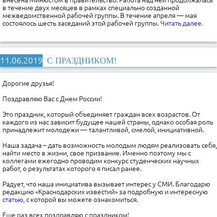
внесена Минюстом в правительство. Работа над ней продолжалась
в течение двух месяцев в рамках специально созданной
межведомственной рабочей группы. В течение апреля — мая
состоялось шесть заседаний этой рабочей группы.
Читать далее.
11.06.2019
C ПРАЗДНИКОМ!
Дорогие друзья!
Поздравляю Вас c Днем России!
Это праздник, который объединяет граждан всех возрастов. От
каждого из нас зависит будущее нашей страны, однако особая роль
принадлежит молодежи — талантливой, смелой, инициативной.
Наша задача – дать возможность молодым людям реализовать себя,
найти место в жизни, свое призвание. Именно поэтому мы с
коллегами ежегодно проводим конкурс студенческих научных
работ, о результатах которого я писал ранее.
Радует, что наша инициатива вызывает интерес у СМИ. Благодарю
редакцию «Краснодарских известий» за подробную и интересную
статью
, с которой вы можете ознакомиться.
Еще раз всех поздравляю с праздником!