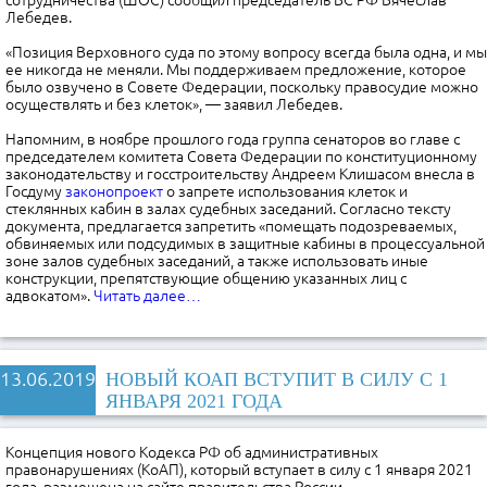
сотрудничества (ШОС) сообщил председатель ВС РФ Вячеслав
Лебедев.
«Позиция Верховного суда по этому вопросу всегда была одна, и мы
ее никогда не меняли. Мы поддерживаем предложение, которое
было озвучено в Совете Федерации, поскольку правосудие можно
осуществлять и без клеток», — заявил Лебедев.
Напомним, в ноябре прошлого года группа сенаторов во главе с
председателем комитета Совета Федерации по конституционному
законодательству и госстроительству Андреем Клишасом внесла в
Госдуму
законопроект
о запрете использования клеток и
стеклянных кабин в залах судебных заседаний. Согласно тексту
документа, предлагается запретить «помещать подозреваемых,
обвиняемых или подсудимых в защитные кабины в процессуальной
зоне залов судебных заседаний, а также использовать иные
конструкции, препятствующие общению указанных лиц с
адвокатом».
Читать далее…
13.06.2019
НОВЫЙ КОАП ВСТУПИТ В СИЛУ С 1
ЯНВАРЯ 2021 ГОДА
Концепция нового Кодекса РФ об административных
правонарушениях (КоАП), который вступает в силу с 1 января 2021