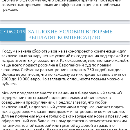
Сергей Мышак отметил, что сложившаяся практика проведения
совместных приемов помогает эффективно решать проблемы
граждан.
27.06.2019
ЗА ПЛОХИЕ УСЛОВИЯ В ТЮРЬМЕ
ВЫПЛАТЯТ КОМПЕНСАЦИЮ
Госдума начала сбор отзывов на законопроект о компенсации для
заключенных за нарушение условий их содержания под стражей и в
исправительных учреждениях. Как оказалось, именно такие жалобы
чаще всего подают россияне в Европейский суд по правам
человека. Сейчас на рассмотрении находится 750 подобных дел.
Велика вероятность, что по каждому из них придется выплатить от
2000 до 10 000 евро. Но загладить оплошности тюрьмы можно и
рублем.
Минюст предлагает внести изменения в Федеральный закон «О
содержании под стражей подозреваемых и обвиняемых в
совершении преступлений». Предполагается, что любой
заключенный, недовольный условиями в тюрьме, сможет подать
иск в суды рядом с казенным домом и потребовать компенсацию.
Для ее получения нужен только факт нарушения норм и правильно
оформленный иск. Заключенному достаточно возмутиться плохим
питанием, тесной камерой или грязной душевой и грамотно