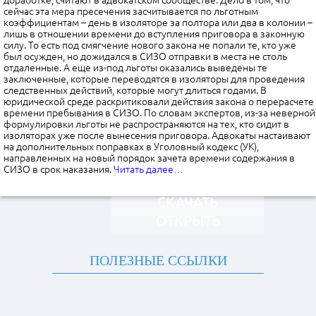
доработке, считают в адвокатском сообществе. Дело в том, что
сейчас эта мера пресечения засчитывается по льготным
коэффициентам – день в изоляторе за полтора или два в колонии –
лишь в отношении времени до вступления приговора в законную
силу. То есть под смягчение нового закона не попали те, кто уже
был осужден, но дожидался в СИЗО отправки в места не столь
отдаленные. А еще из-под льготы оказались выведены те
заключенные, которые переводятся в изоляторы для проведения
следственных действий, которые могут длиться годами. В
юридической среде раскритиковали действия закона о перерасчете
времени пребывания в СИЗО. По словам экспертов, из-за неверной
формулировки льготы не распространяются на тех, кто сидит в
изоляторах уже после вынесения приговора. Адвокаты настаивают
на дополнительных поправках в Уголовный кодекс (УК),
направленных на новый порядок зачета времени содержания в
СИЗО в срок наказания.
Читать далее…
СКАЧАТЬ
ОТКРЫТЬ
ПОЛЕЗНЫЕ ССЫЛКИ