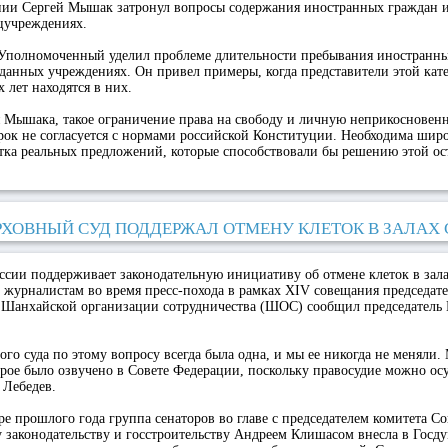
нии Сергей Мышак затронул вопросы содержания иностранных граждан и
цучреждениях.
Уполномоченный уделил проблеме длительности пребывания иностранны
 данных учреждениях. Он привел примеры, когда представители этой кат
 лет находятся в них.
 Мышака, такое ограничение права на свободу и личную неприкосновенн
рок не согласуется с нормами российской Конституции. Необходима шир
тка реальных предложений, которые способствовали бы решению этой о
РХОВНЫЙ СУД ПОДДЕРЖАЛ ОТМЕНУ КЛЕТОК В ЗАЛАХ
сии поддерживает законодательную инициативу об отмене клеток в зала
 журналистам во время пресс-похода в рамках XIV совещания председате
в Шанхайской организации сотрудничества (ШОС) сообщил председатель
го суда по этому вопросу всегда была одна, и мы ее никогда не меняли
рое было озвучено в Совете Федерации, поскольку правосудие можно осу
 Лебедев.
е прошлого года группа сенаторов во главе с председателем комитета С
 законодательству и госстроительству Андреем Клишасом внесла в Госд