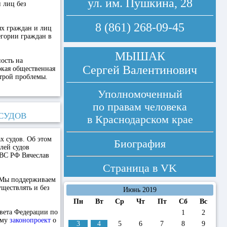
ул. им. Пушкина, 28
 лиц без
8 (861) 268-09-45
х граждан и лиц
егории граждан в
МЫШАК
ость на
Сергей Валентинович
окая общественная
строй проблемы.
Уполномоченный
по правам человека
 СУДОВ
в Краснодарском крае
х судов. Об этом
Биография
лей судов
 ВС РФ Вячеслав
Страница в
VK
. Мы поддерживаем
ществлять и без
Июнь 2019
Пн
Вт
Ср
Чт
Пт
Сб
Вс
овета Федерации по
1
2
уму
законопроект
о
3
4
5
6
7
8
9