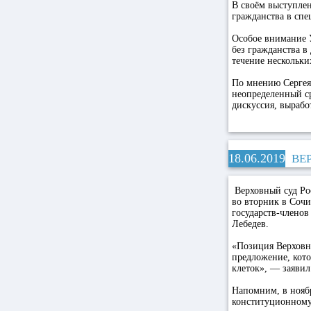
В своём выступле
гражданства в спе
Особое внимание 
без гражданства в
течение нескольких
По мнению Сергея
неопределенный с
дискуссия, вырабо
18.06.2019
ВЕ
Верховный суд Рос
во вторник в Сочи
государств-члено
Лебедев.
«Позиция Верховно
предложение, кото
клеток», — заявил
Напомним, в ноябр
конституционному