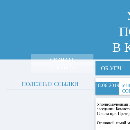
П
В 
СКАЧАТЬ
ОТКРЫТЬ
ОБ УПЧ
ПОЛЕЗНЫЕ ССЫЛКИ
18.06.2019
УП
СО
Уполномоченный п
заседании Комисс
Совета при Прези
Основной темой м