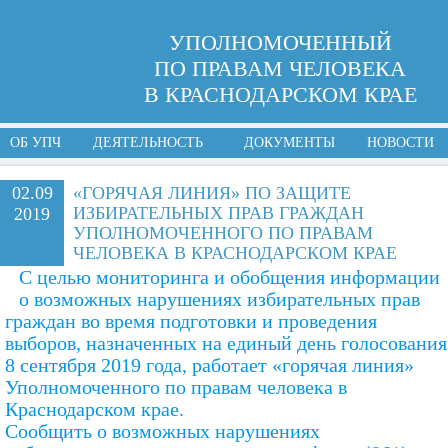
УПОЛНОМОЧЕННЫЙ
ПО ПРАВАМ ЧЕЛОВЕКА
В КРАСНОДАРСКОМ КРАЕ
ОБ УПЧ
ДЕЯТЕЛЬНОСТЬ
ДОКУМЕНТЫ
НОВОСТИ
02.09
«ГОРЯЧАЯ ЛИНИЯ» ПО ЗАЩИТЕ
ИЗБИРАТЕЛЬНЫХ ПРАВ ГРАЖДАН
2019
УПОЛНОМОЧЕННОГО ПО ПРАВАМ
ЧЕЛОВЕКА В КРАСНОДАРСКОМ КРАЕ
С целью мониторинга и обобщения информации
о возможных нарушениях избирательных прав
граждан во время подготовки и проведения
выборов, назначенных на единый день голосования
8 сентября 2019 года, работает «горячая линия»
Уполномоченного по правам человека в
Краснодарском крае.
Сообщить о возможных нарушениях