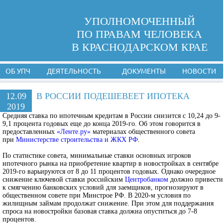
УПОЛНОМОЧЕННЫЙ
ПО ПРАВАМ ЧЕЛОВЕКА
В КРАСНОДАРСКОМ КРАЕ
ОБ УПЧ
ДЕЯТЕЛЬНОСТЬ
ДОКУМЕНТЫ
НОВОСТИ
12.09
В РОССИИ ПОДЕШЕВЕЕТ ИПОТЕКА
2019
Средняя ставка по ипотечным кредитам в России снизится с 10,24 до 9-
9,1 процента годовых еще до конца 2019-го. Об этом говорится в
предоставленных
«Ленте.ру»
материалах общественного совета
при
Министерстве строительства и ЖКХ РФ
.
По статистике совета, минимальные ставки основных игроков
ипотечного рынка на приобретение квартир в новостройках в сентябре
2019-го варьируются от 8 до 11 процентов годовых. Однако очередное
снижение ключевой ставки российским
Центробанком
должно привести
к смягчению банковских условий для заемщиков, прогнозируют в
общественном совете при Минстрое РФ. В 2020-м условия по
жилищным займам продолжат снижение. При этом для поддержания
спроса на новостройки базовая ставка должна опуститься до 7-8
процентов.