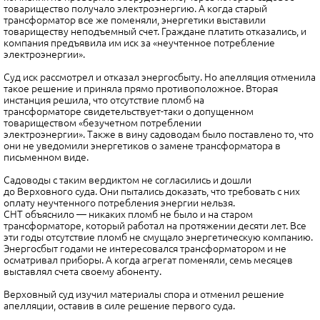
товарищество получало электроэнергию. А когда старый
трансформатор все же поменяли, энергетики выставили
товариществу неподъемный счет. Граждане платить отказались, и
компания предъявила им иск за «неучтенное потребление
электроэнергии».
Суд иск рассмотрел и отказал энергосбыту. Но апелляция отменила
такое решение и приняла прямо противоположное. Вторая
инстанция решила, что отсутствие пломб на
трансформаторе свидетельствует-таки о допущенном
товариществом «безучетном потреблении
электроэнергии». Также в вину садоводам было поставлено то, что
они не уведомили энергетиков о замене трансформатора в
письменном виде.
Садоводы с таким вердиктом не согласились и дошли
до Верховного суда. Они пытались доказать, что требовать с них
оплату неучтенного потребления энергии нельзя.
СНТ объяснило — никаких пломб не было и на старом
трансформаторе, который работал на протяжении десяти лет. Все
эти годы отсутствие пломб не смущало энергетическую компанию.
Энергосбыт годами не интересовался трансформатором и не
осматривал приборы. А когда агрегат поменяли, семь месяцев
выставлял счета своему абоненту.
Верховный суд изучил материалы спора и отменил решение
апелляции, оставив в силе решение первого суда.