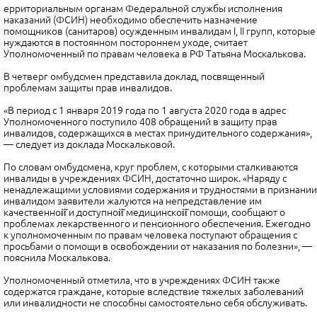
ерриториальным органам Федеральной службы исполнения
наказаний (ФСИН) необходимо обеспечить назначение
помощников (санитаров) осужденным инвалидам I, II групп, которые
нуждаются в постоянном постороннем уходе, считает
Уполномоченный по правам человека в РФ Татьяна Москалькова.
В четверг омбудсмен представила доклад, посвященный
проблемам защиты прав инвалидов.
«В период с 1 января 2019 года по 1 августа 2020 года в адрес
Уполномоченного поступило 408 обращений в защиту прав
инвалидов, содержащихся в местах принудительного содержания»,
— следует из доклада Москальковой.
По словам омбудсмена, круг проблем, с которыми сталкиваются
инвалиды в учреждениях ФСИН, достаточно широк. «Наряду с
ненадлежащими условиями содержания и трудностями в признании
инвалидом заявители жалуются на непредставление им
качественной̆ и доступной̆ медицинской̆ помощи, сообщают о
проблемах лекарственного и пенсионного обеспечения. Ежегодно
к уполномоченным по правам человека поступают обращения с
просьбами о помощи в освобождении от наказания по болезни», —
пояснила Москалькова.
Уполномоченный отметила, что в учреждениях ФСИН также
содержатся граждане, которые вследствие тяжелых заболеваний
или инвалидности не способны самостоятельно себя обслуживать.