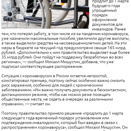
продлит до 1 марта
будущего года
упрощенный
порядок
оформления
документов для
инвалидов. Ранее
тем, кто потерял работу, в том числе из-за пандемии коронавируса,
уже назначили максимальные пособия, увеличили другие выплаты,
а также выделили средства на несовершеннолетних детей. На эти
меры в бюджете на текущий год предусмотрено свыше 165 млрд
рублей. «Дополнительно к ним правительство выделяет еще более
35 млрд рублей. Они пойдут на поддержку безработных во всех
регионах», — сообщил Михаил Мишустин, добавив, что уже
подписал соответствующее распоряжение.
Ситуация с коронавирусом в России остается непростой,
констатировал премьер, поэтому сейчас особенно важно снизить
риск заражения, особенно для людей с хроническими
заболеваниями. «Им важно получать документы в бесконтактном,
дистанционном режиме, чтобы как можно реже посещать
общественные места, не сидеть в очередях за различными
справками», — считает он.
Поэтому правительство приняло решение «продлить до 1 марта
следующего года временный порядок установления или
подтверждения инвалидности, который был введен в связи с
распространением коронавируса», сообщил Михаил Мишустин. Он