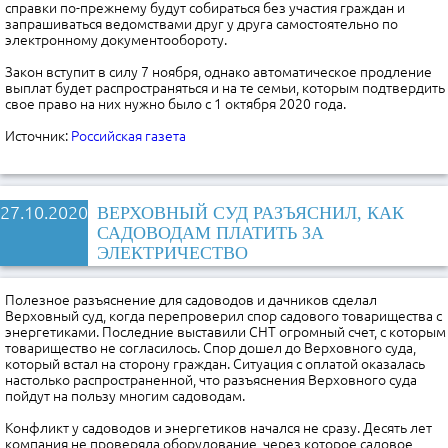
справки по-прежнему будут собираться без участия граждан и
запрашиваться ведомствами друг у друга самостоятельно по
электронному документообороту.
Закон вступит в силу 7 ноября, однако автоматическое продление
выплат будет распространяться и на те семьи, которым подтвердить
свое право на них нужно было с 1 октября 2020 года.
Источник:
Российская газета
27.10.2020
ВЕРХОВНЫЙ СУД РАЗЪЯСНИЛ, КАК
САДОВОДАМ ПЛАТИТЬ ЗА
ЭЛЕКТРИЧЕСТВО
Полезное разъяснение для садоводов и дачников сделал
Верховный суд, когда перепроверил спор садового товарищества с
энергетиками. Последние выставили СНТ огромный счет, с которым
товарищество не согласилось. Спор дошел до Верховного суда,
который встал на сторону граждан. Ситуация с оплатой оказалась
настолько распространенной, что разъяснения Верховного суда
пойдут на пользу многим садоводам.
Конфликт у садоводов и энергетиков начался не сразу. Десять лет
компания не проверяла оборудование, через которое садовое