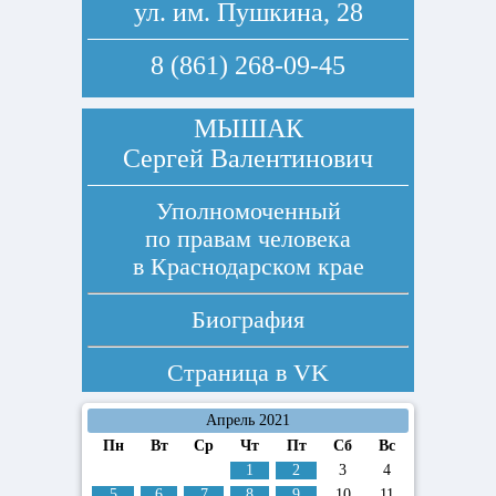
ул. им. Пушкина, 28
8 (861) 268-09-45
МЫШАК
Сергей Валентинович
Уполномоченный
по правам человека
в Краснодарском крае
Биография
Страница в
VK
Апрель 2021
Пн
Вт
Ср
Чт
Пт
Сб
Вс
1
2
3
4
5
6
7
8
9
10
11