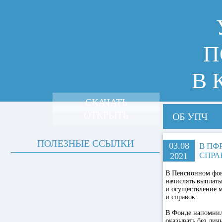
П
В 
СКАЧАТЬ
ОТКРЫТЬ
ОБ УПЧ
ПОЛЕЗНЫЕ ССЫЛКИ
03.08
В ПФ
СПРА
2021
В Пенсионном фонд
начислять выплаты
и осуществление м
и справок.
В Фонде напомнили
оказывать без лич