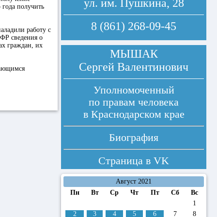
ул. им. Пушкина, 28
 года получить
8 (861) 268-09-45
аладили работу с
ПФР сведения о
ах граждан, их
МЫШАК
Сергей Валентинович
дающимся
Уполномоченный
по правам человека
в Краснодарском крае
Биография
Страница в
VK
Август 2021
Пн
Вт
Ср
Чт
Пт
Сб
Вс
1
2
3
4
5
6
7
8