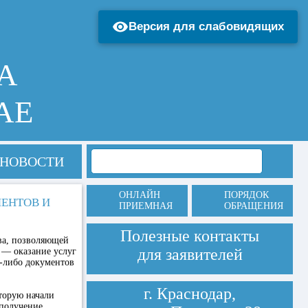
Версия для слабовидящих
А
АЕ
НОВОСТИ
ОНЛАЙН
ПОРЯДОК
МЕНТОВ И
ПРИЕМНАЯ
ОБРАЩЕНИЯ
Полезные контакты
ва, позволяющей
для заявителей
 — оказание услуг
х-либо документов
г. Краснодар,
торую начали
 получение