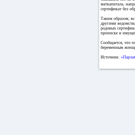
маткапитала, напр
сертификат без о
Таким образом, вс
другими ведомства
родовых сертифика
прописке и имуще
Сообщается, что 
беременным женщи
Источник:
«Парлам