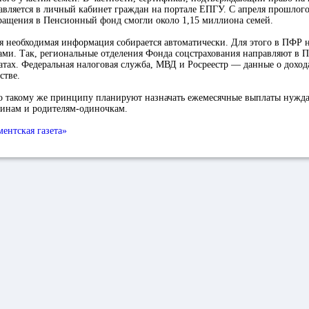
авляется в личный кабинет граждан на портале ЕПГУ. С апреля прошлого
бращения в Пенсионный фонд смогли около 1,15 миллиона семей.
я необходимая информация собирается автоматически. Для этого в ПФР н
ми. Так, региональные отделения Фонда соцстрахования направляют в 
тах. Федеральная налоговая служба, МВД и Росреестр — данные о доход
стве.
по такому же принципу планируют назначать ежемесячные выплаты нуж
нам и родителям-одиночкам.
ентская газета»