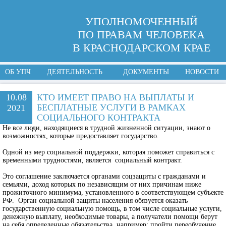
УПОЛНОМОЧЕННЫЙ
ПО ПРАВАМ ЧЕЛОВЕКА
В КРАСНОДАРСКОМ КРАЕ
ОБ УПЧ
ДЕЯТЕЛЬНОСТЬ
ДОКУМЕНТЫ
НОВОСТИ
10.08
КТО ИМЕЕТ ПРАВО НА ВЫПЛАТЫ И
БЕСПЛАТНЫЕ УСЛУГИ В РАМКАХ
2021
СОЦИАЛЬНОГО КОНТРАКТА
Не все люди, находящиеся в трудной жизненной ситуации, знают о
возможностях, которые предоставляет государство.
Одной из мер социальной поддержки, которая поможет справиться с
временными трудностями, является социальный контракт.
Это соглашение заключается органами соцзащиты с гражданами и
семьями, доход которых по независящим от них причинам ниже
прожиточного минимума, установленного в соответствующем субъекте
РФ. Орган социальной защиты населения обязуется оказать
государственную социальную помощь, в том числе социальные услуги,
денежную выплату, необходимые товары, а получатели помощи берут
на себя определенные обязательства, например: пройти переобучение,