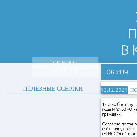
П
В
СКАЧАТЬ
ОТКРЫТЬ
ОБ УПЧ
ПОЛЕЗНЫЕ ССЫЛКИ
13.12.2021
НО
14 декабря вступ
года №2153 «О н
граждан».
Согласно постан
счёт начнут вкл
(ЕГИССО) с 1 июня