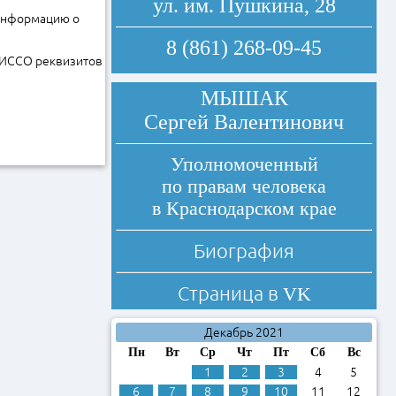
ул. им. Пушкина, 28
 информацию о
8 (861) 268-09-45
ЕГИССО реквизитов
МЫШАК
Сергей Валентинович
Уполномоченный
по правам человека
в Краснодарском крае
Биография
Страница в
VK
Декабрь 2021
Пн
Вт
Ср
Чт
Пт
Сб
Вс
1
2
3
4
5
6
7
8
9
10
11
12