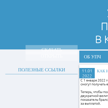
П
В
СКАЧАТЬ
ОТКРЫТЬ
ОБ УПЧ
ПОЛЕЗНЫЕ ССЫЛКИ
11.01
КАК 
2022
С 1 января 2022 
смогут получать 
Теперь, чтобы по
двукратной вели
показатель бралс
за выплатой.