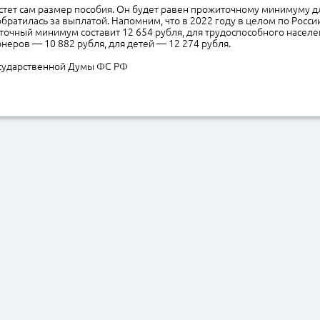
стет сам размер пособия. Он будет равен прожиточному минимуму дл
 обратилась за выплатой. Напомним, что в 2022 году в целом по Росси
очный минимум составит 12 654 рубля, для трудоспособного населе
онеров — 10 882 рубля, для детей — 12 274 рубля.
сударственной Думы ФС РФ