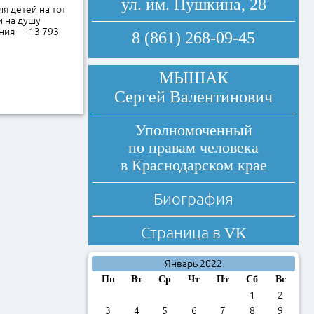
ул. им. Пушкина, 28
я детей на тот
и на душу
ния — 13 793
8 (861) 268-09-45
МЫШАК
Сергей Валентинович
Уполномоченный
по правам человека
в Краснодарском крае
Биография
Страница в
VK
Январь 2022
Пн
Вт
Ср
Чт
Пт
Сб
Вс
1
2
3
4
5
6
7
8
9