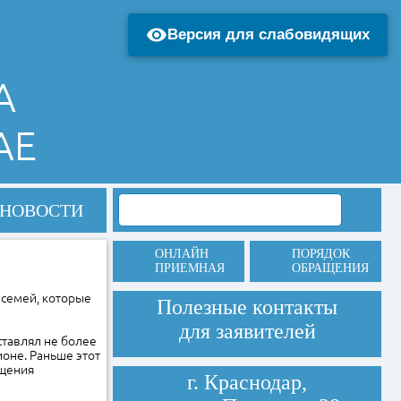
Версия для слабовидящих
А
АЕ
НОВОСТИ
ОНЛАЙН
ПОРЯДОК
ПРИЕМНАЯ
ОБРАЩЕНИЯ
о семей, которые
Полезные контакты
для заявителей
ставлял не более
оне. Раньше этот
ащения
г. Краснодар,