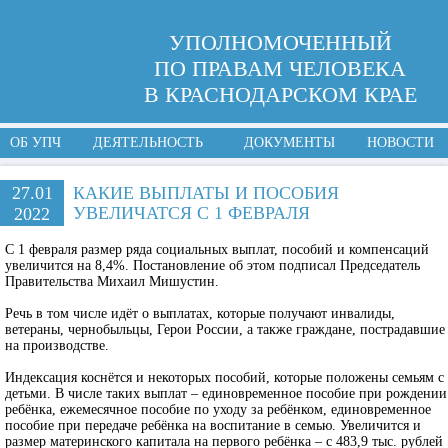
УПОЛНОМОЧЕННЫЙ
ПО ПРАВАМ ЧЕЛОВЕКА
В КРАСНОДАРСКОМ КРАЕ
ОБ УПЧ
ДЕЯТЕЛЬНОСТЬ
ДОКУМЕНТЫ
НОВОСТИ
27.01
КАКИЕ ВЫПЛАТЫ И ПОСОБИЯ
УВЕЛИЧАТСЯ С 1 ФЕВРАЛЯ
2022
С 1 февраля размер ряда социальных выплат, пособий и компенсаций
увеличится на 8,4%. Постановление об этом подписал Председатель
Правительства Михаил Мишустин.
Речь в том числе идёт о выплатах, которые получают инвалиды,
ветераны, чернобыльцы, Герои России, а также граждане, пострадавшие
на производстве.
Индексация коснётся и некоторых пособий, которые положены семьям с
детьми. В числе таких выплат – единовременное пособие при рождении
ребёнка, ежемесячное пособие по уходу за ребёнком, единовременное
пособие при передаче ребёнка на воспитание в семью. Увеличится и
размер материнского капитала на первого ребёнка – с 483,9 тыс. рублей