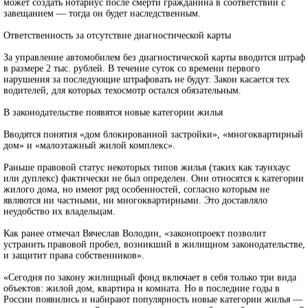
может создать нотариус после смерти гражданина в соответствии с
завещанием — тогда он будет наследственным.
Ответственность за отсутствие диагностической карты
За управление автомобилем без диагностической карты вводится штраф
в размере 2 тыс. рублей. В течение суток со времени первого
нарушения за последующие штрафовать не будут. Закон касается тех
водителей, для которых техосмотр остался обязательным.
В законодательстве появятся новые категории жилья
Вводятся понятия «дом блокированной застройки», «многоквартирный
дом» и «малоэтажный жилой комплекс».
Раньше правовой статус некоторых типов жилья (таких как таунхаус
или дуплекс) фактически не был определен. Они относятся к категории
жилого дома, но имеют ряд особенностей, согласно которым не
являются ни частными, ни многоквартирными. Это доставляло
неудобство их владельцам.
Как ранее отмечал Вячеслав Володин, «законопроект позволит
устранить правовой пробел, возникший в жилищном законодательстве,
и защитит права собственников».
«Сегодня по закону жилищный фонд включает в себя только три вида
объектов: жилой дом, квартира и комната. Но в последние годы в
России появились и набирают популярность новые категории жилья —