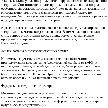
такие как таунхаус, лейнхаус, дуплекс и другие объекты блокированной
застройки. Они относятся к категории жилого дома, но имеют ряд
особенностей, согласно которым такой дом не является ни частным, ни
многоквартирным. То есть фактически их правовой статус не
определен. Часто владельцам такой недвижимости требуется обращение
в суд для присвоения зданию категории.
В российское законодательство вводится понятие «дом блокированной
застройки» в качестве вида жилого дома. В том числе это позволит
снять вопрос о включении таких ветхих домов в региональные
программы по проведению капитального ремонта», — пояснил
Вячеслав Володин.
Жилые дома на сельскохозяйственных землях
На земельных участках сельскохозяйственного назначения,
принадлежащих крестьянским (фермерским) хозяйствам (КФХ) и
используемых ими для своей деятельности, будет разрешено строить
жилые дома. На одном участке может быть один дом, в котором не
более трех этажей и 500 кв. м. При этом площадь застройки должна
быть не более 0,25 % от площади земельного участка.
Федеральные медицинские реестры
Медицинские документы о рождении и смерти включат в
соответствующие федеральные реестры. Их можно будет получить не
только на бумаге, но и в электронном формате. Сведения в реестры
будут вносить медорганизации.