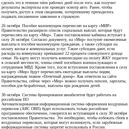
сделать это в течение пяти рабочих дней после того, как получит
результаты экспертизы или проведет осмотр авто. Ранее, чтобы
получить доступ к этим сведениям, потерпевшему приходилось
подавать письменное заявление в страховую.
26 октября. Пособие малоимущим перечислят на карту «МИР»
Правительство расширило список социальных выплат, которые будут
перечислять на карту «Мир». Такое постановление кабмина вступает в
силу 26 октября. Согласно документу, на «Мир» поступят ежемесячные
выплаты и пособия малоимущим гражданам, а также субсидии на
оплату жилья и коммунальных услуг. Такие субсидии дают, если
расходы на коммуналку превышают 22 процента совокупного дохода
семьи. На карту могут получить компенсацию на оплату ЖКУ педагоги
в сельской местности, члены семей погибших военнослужащих и
сотрудников МВД. Кроме того, после вступления постановления в силу
на карту «Мир» будут перечислять ежегодные выплаты людям,
награжденным знаком «Почетный донор». Как отметили на сайте
Правительства, сейчас через «Мир» можно получать пенсии, зарплаты,
пособия для безработных, выплаты при рождении детей.
30 октября. Система бронирования авиабилетов будет работать на
российском ПО
Автоматизированная информационная система оформления воздушных
перевозок (АИС ОВП) будет использовать только российское
программное обеспечение, говорится во вступающем в силу 30 октября
постановлении Правительства. Это необходимо, чтобы избежать сбоев в
воздушных перевозках, которые могут возникнуть, если зарубежные
информационные системы запретят использовать в России.