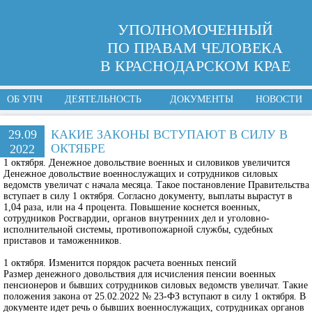
УПОЛНОМОЧЕННЫЙ
ПО ПРАВАМ ЧЕЛОВЕКА
В КРАСНОДАРСКОМ КРАЕ
ОБ УПЧ
ДЕЯТЕЛЬНОСТЬ
ДОКУМЕНТЫ
НОВОСТИ
29.09
КАКИЕ ЗАКОНЫ ВСТУПАЮТ В СИЛУ В
ОКТЯБРЕ
2022
1 октября. Денежное довольствие военных и силовиков увеличится
Денежное довольствие военнослужащих и сотрудников силовых
ведомств увеличат с начала месяца. Такое постановление Правительства
вступает в силу 1 октября. Согласно документу, выплаты вырастут в
1,04 раза, или на 4 процента. Повышение коснется военных,
сотрудников Росгвардии, органов внутренних дел и уголовно-
исполнительной системы, противопожарной службы, судебных
приставов и таможенников.
1 октября. Изменится порядок расчета военных пенсий
Размер денежного довольствия для исчисления пенсии военных
пенсионеров и бывших сотрудников силовых ведомств увеличат. Такие
положения закона от 25.02.2022 № 23-ФЗ вступают в силу 1 октября. В
документе идет речь о бывших военнослужащих, сотрудниках органов