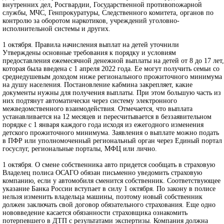
внутренних дел, Росгвардии, Государственной противопожарной
службы, МЧС, Генпрокуратуры, Следственного комитета, органов по
контролю за оборотом наркотиков, учреждений уголовно-
исполнительной системы и других.
1 октября. Правила начисления выплат на детей уточнили
Утверждены основные требования к порядку и условиям
предоставления ежемесячной денежной выплаты на детей от 8 до 17 лет,
которая была введена с 1 апреля 2022 года. Ее могут получить семьи со
среднедушевым доходом ниже регионального прожиточного минимума
на душу населения. Постановление кабмина закрепляет, какие
документы нужны для получения выплаты. При этом большую часть из
них подтянут автоматически через систему электронного
межведомственного взаимодействия. Отмечается, что выплата
устанавливается на 12 месяцев и пересчитывается в беззаявительном
порядке с 1 января каждого года исходя из ежегодного изменения
детского прожиточного минимума. Заявления о выплате можно подать
в ПФР или уполномоченный региональный орган через Единый портал
госуслуг, региональные порталы, МФЦ или лично.
1 октября. О смене собственника авто придется сообщать в страховую
Владелец полиса ОСАГО обязан письменно уведомить страховую
компанию, если у автомобиля сменится собственник. Соответствующее
указание Банка России вступает в силу 1 октября. По закону в полисе
нельзя изменить владельца машины, поэтому новый собственник
должен заключать свой договор обязательного страхования. Еще одно
нововведение касается обязанности страховщика ознакомить
потерпевшего в ДТП с результатами экспертизы. Компания должна