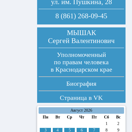
ул. им. Пушкина, 28
8 (861) 268-09-45
МЫШАК
Сергей Валентинович
Уполномоченный
по правам человека
в Краснодарском крае
Биография
Страница в
VK
Август 2026
Пн
Вт
Ср
Чт
Пт
Сб
Вс
1
2
3
4
5
6
7
8
9