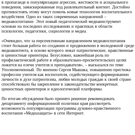
в пропаганде и популяризации агрессии, жестокости и асоциального
поведения, замаскированные под развлекательный контент. Достойно
противостоять этому могут помочь новые технологии воспитательного
воздействия. Одно из таких современных направлений –
медиавоспитание. Этот новый педагогический медиаинструмент
основан на последних исследованиях и практиках в области
психологии, педагогики, социологии и медиа.
«Очевидно, что за перспективным направлением медиавоспитания
стоит большая работа по созданию и продвижению в молодежной среде
медиаконтента, в основе которого лежат патриотические, нравственные
и ценностные ориентиры. Безусловно, важнейшая роль по
профилактической работе в образовательно-просветительских целях
ложится на плечи учителя и преподавателя», – высказался по теме
Уполномоченный. По мнению Сергея Мышака, повышению престижа
профессии учителя как воспитателя, содействующего формированию
личности в духе патриотизма, любви молодых граждан к своей стране
способствовало бы закрепление в законодательстве конкретных
ценностных ориентиров и идеологической платформы.
По итогам обсуждения было принято решение рекомендовать
департаменту информационной политики края рассмотреть
возможность популяризации программы духовно-нравственного
воспитания «Медиазащита» в сети Интернет.