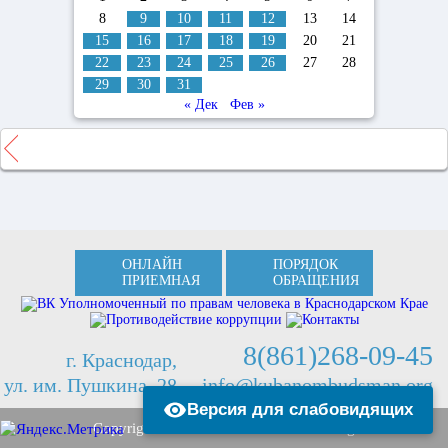
8
9
10
11
12
13
14
15
16
17
18
19
20
21
22
23
24
25
26
27
28
29
30
31
« Дек
Фев »
ОНЛАЙН
ПОРЯДОК
ПРИЕМНАЯ
ОБРАЩЕНИЯ
8(861)268-09-45
г. Краснодар,
ул. им. Пушкина, 28
info@kubanombudsman.org
Версия для слабовидящих
Copyright © 2013 Kubanombudsman.org