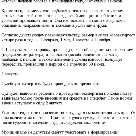
который человек работал в прошедшем году, и от суммы взносов.
Кроме того, ежемесячную надбавку к пенсии пересчитают членам
летных экипажей самолетов гражданской авиации и работникам
угольной промышленности. Она им положена в связи с вредными,
опасными, напряженными и тяжелыми условиями труда.
Согласно действующему законодательству, размер выплат корректируют
четыре раза в год — 1 февраля, 1 мая, 1 августа и 1 ноября.
С 1 августа корректировку произведут, если обращение за назначением
(перерасчетом размера) и выплатой (возобновлением выплаты)
надбавки к пенсии, а также изменение суммы взносов, влекущее
перерасчет, произошли в период с 1 апреля по 30 июня.
2 августа
Судебную экспертизу будут проводить по предоплате
Суд будет выносить решение о проведении экспертизы по ходатайству
заявителя только после внесения им средств на спецсчет. Такие нормы
закона вступают в силу 2 августа.
Если претендент не произведет оплату, судья сможет отклонить просьбу
о назначении экспертизы. Причитающуюся сумму экспертам выплатят
после судебного заседания, где исследовали заключение.
Муниципальные депутаты смогут участвовать в формировании