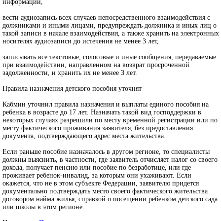
информации,
вести аудиозапись всех случаев непосредственного взаимодействия с
должниками и иными лицами, предупреждать должника и иных лиц о
такой записи в начале взаимодействия, а также хранить на электронных
носителях аудиозаписи до истечения не менее 3 лет,
записывать все текстовые, голосовые и иные сообщения, передаваемые
при взаимодействии, направленном на возврат просроченной
задолженности, и хранить их не менее 3 лет.
Правила назначения детского пособия уточнят
Кабмин уточнил правила назначения и выплаты единого пособия на
ребенка в возрасте до 17 лет. Назначать такой вид господдержки в
некоторых случаях разрешили по месту временной регистрации или по
месту фактического проживания заявителя, без предоставления
документа, подтверждающего адрес места жительства.
Если раньше пособие назначалось в другом регионе, то специалисты
должны выяснить, в частности, где заявитель отчисляет налог со своего
дохода, получает пенсию или пособие по безработице, или где
проживает ребенок-инвалид, за которым они ухаживают. Если
окажется, что не в этом субъекте Федерации, заявителю придется
документально подтверждать место своего фактического жительства
договором найма жилья, справкой о посещении ребенком детского сада
или школы в этом регионе.