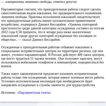
— альтернатива лишению свободы, отметил депутат.
Парламентарии считают, что принудительные работы следует сделать
самостоятельным видом наказания, без предварительного назначения
лишения свободы. Практика исполнения наказаний свидетельствует,
что принудительные работы имеют положительное превентивное
воздействие, подчеркнул Даниил Бессарабов. «Уровень повторной
преступности среди данной категории осужденных составил по итогам
2022 года 0,58 процента, что в четыре раза ниже аналогичных
показателей среди других категорий осужденных без изоляции от
общества», — сказал Даниил Бессарабов.
Осужденные к принудительным работам отбывают наказание в
специальных исправительных центрах на территории региона, где они
живут, уточнил парламентарий. В России действует 409 таких центров,
где могут трудиться 51 тысяча человек. Они получают зарплату, могут
пользоваться мобильным телефоном и компьютером, передвигаться без
конвоя.
Также пакет законопроектов предлагает назначать исправительные
работы только тем осужденным, которые имеют основное место работы.
Уголовно-исполнительная инспекция при необходимости будет
направлять осужденных в службы занятости для трудоустройства.
Источник:
«Парламентская газета»
СКАЧАТЬ