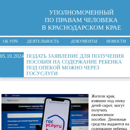
УПОЛНОМОЧЕННЫЙ
ПО ПРАВАМ ЧЕЛОВЕКА
В КРАСНОДАРСКОМ КРАЕ
ОБ УПЧ
ДЕЯТЕЛЬНОСТЬ
ДОКУМЕНТЫ
НОВОСТИ
05.10.2024
ПОДАТЬ ЗАЯВЛЕНИЕ ДЛЯ ПОЛУЧЕНИЯ
ПОСОБИЯ НА СОДЕРЖАНИЕ РЕБЕНКА
ПОД ОПЕКОЙ МОЖНО ЧЕРЕЗ
ГОСУСЛУГИ
Жители края,
взявшие под опеку
детей-сирот, могут
получать
ежемесячное
пособие. Денежные
средства выдаются на
содержание ребенка,