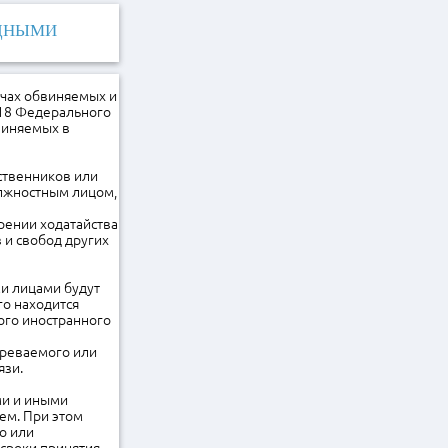
ОДНЫМИ
ечах обвиняемых и
 18 Федерального
виняемых в
ственников или
олжностным лицом,
рении ходатайства
 и свобод других
ми лицами будут
го находится
ого иностранного
зреваемого или
язи.
ми и иными
ем. При этом
о или