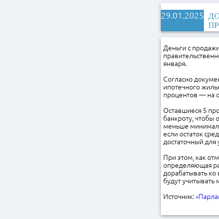
29.01.2025
ДО
ПР
Деньги с продажи
правительственны
января.
Согласно докумен
ипотечного жилья
процентов — на о
Оставшиеся 5 про
банкроту, чтобы 
меньше минималь
если остаток сре
достаточный для
При этом, как от
определяющая ра
дорабатывать ко 
будут учитывать
Источник:
«Парла