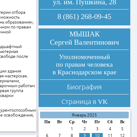
ул. им. Пушкина, 28
терии отбора
8 (861) 268-09-45
зможность
нь образования»,
енном по правам
енной
МЫШАК
Сергей Валентинович
андшафтный
пьютерная
Уполномоченный
 свободе после
по правам человека
в Краснодарском крае
ции здания
я мастерская.
ериалами,
Биография
варочным работам
рвая группа
 сварки
Страница в
VK
нкурентоспособным
ле освобождения,
Январь 2025
Пн
Вт
Ср
Чт
Пт
Сб
Вс
1
2
3
4
5
6
7
8
9
10
11
12