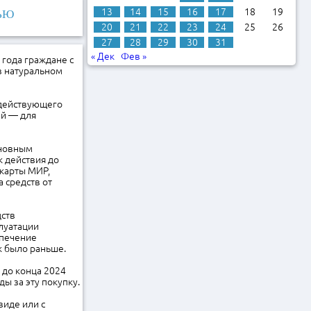
13
14
15
16
17
18
19
ЬЮ
20
21
22
23
24
25
26
27
28
29
30
31
« Дек
Фев »
года граждане с
в натуральном
 действующего
ей — для
сновным
к действия до
 карты МИР,
 средств от
дств
луатации
спечение
к было раньше.
 до конца 2024
ы за эту покупку.
виде или с