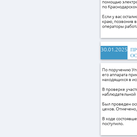
помощью электро
по Краснодарско
Если у вас остал
краю, позвонив в
операторы работаю
30.01.2025
ПР
ОС
По поручению Уп
его аппарата при
находящихся в и
В проверке учас
наблюдательной 
Был проведен ос
цехов. Отмечено,
В ходе состоявш
поступило.