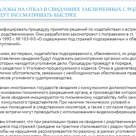
ЛОБЫ НА ОТКАЗ В СВИДАНИЯХ ЗАКЛЮЧЕННЫХ С Р
ДУТ РАССМАТРИВАТЬ БЫСТРЕЕ
унифицировать процедуру принятия решений по ходатайствам о встр
родственниками. Они разработали законопроект с поправками в ст.
я 1995 г. № 103-ФЗ «О содержании под стражей подозреваемых и об
туплений».
иям, во-первых, ходатайства подозреваемого, обвиняемого, их род
оставлении свидания будут подлежать рассмотрению органом или д
оторых находится уголовное дело. Процедуры проведут в порядке,
 разделом V Уголовно-процессуального кодекса. Отказ в удовлетво
ичии обстоятельств, связанных с необходимостью обеспечения прав
ересов уголовного судопроизводства.
анам иностранных государств свидания с консульскими должностны
 основании письменного разрешения органа, в производстве которо
Такие свидания инициируются по письменному ходатайству либо сам
 консульского представителя. При наличии технических условий и
ных помещений в следственном изоляторе, а также с согласия подо
кие встречи могут проводиться с использованием видеоконференцсв
ы отмечают, что при реализации права на свидания с родственника
еся под стражей граждане на практике сталкиваются с рядом пробл
обы на нарушение рассматриваются по-разному: в рамках уголовног