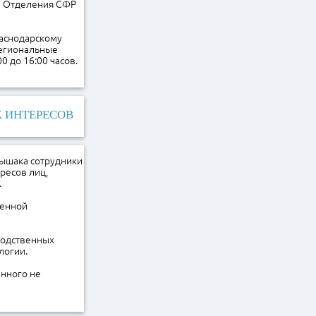
бе Отделения СФР
раснодарскому
Региональные
0 до 16:00 часов.
 ИНТЕРЕСОВ
Мышака сотрудники
ресов лиц,
.
венной
водственных
логии.
енного не