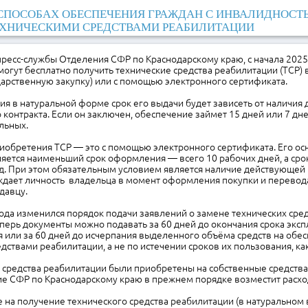
СПОСОБАХ ОБЕСПЕЧЕНИЯ ГРАЖДАН С ИНВАЛИДНОСТ
ХНИЧЕСКИМИ СРЕДСТВАМИ РЕАБИЛИТАЦИИ
есс-службы Отделения СФР по Краснодарскому краю, с начала 2025 
огут бесплатно получить технические средства реабилитации (ТСР) 
дарственную закупку) или с помощью электронного сертификата.
ия в натуральной форме срок его выдачи будет зависеть от наличия
 контракта. Если он заключен, обеспечение займет 15 дней или 7 дн
льных.
риобретения ТСР — это с помощью электронного сертификата. Его о
яется наименьший срок оформления — всего 10 рабочих дней, а сро
д. При этом обязательным условием является наличие действующей
ждает личность владельца в момент оформления покупки и перевода
давцу.
года изменился порядок подачи заявлений о замене технических сре
перь документы можно подавать за 60 дней до окончания срока эксп
 или за 60 дней до исчерпания выделенного объёма средств на обе
дствами реабилитации, а не по истечении сроков их пользования, ка
 средства реабилитации были приобретены на собственные средства
ие СФР по Краснодарскому краю в прежнем порядке возместит расход
 на получение технического средства реабилитации (в натуральном 