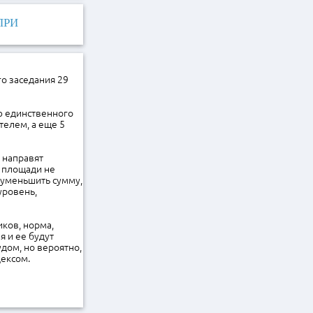
ПРИ
о заседания 29
ию единственного
телем, а еще 5
 направят
о площади не
 уменьшить сумму,
уровень,
ков, норма,
 и ее будут
удом, но вероятно,
ексом.