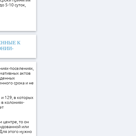
 сроки принятия
о 5-10 суток,
ЕННЫЕ К
ОНИИ-
ниях-поселениях,
рмативных актов
жденных
нного срока и не
 и 129, в которых
 в колониях-
ет
 центре, то он
ендованной или
Для этого нужно