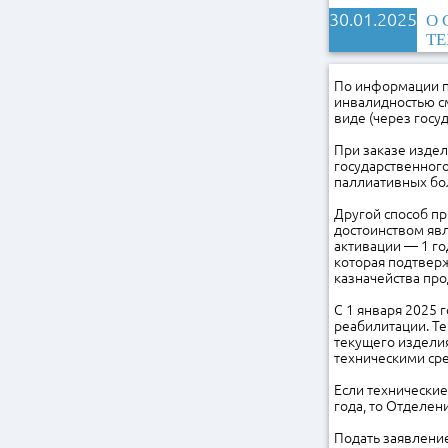
30.01.2025
О 
ТЕ
По информации пр
инвалидностью см
виде (через госу
При заказе издел
государственного
паллиативных бо
Другой способ п
достоинством явл
активации — 1 го
которая подтвер
казначейства про
С 1 января 2025 
реабилитации. Те
текущего изделия
техническими сре
Если технические
года, то Отделен
Подать заявление