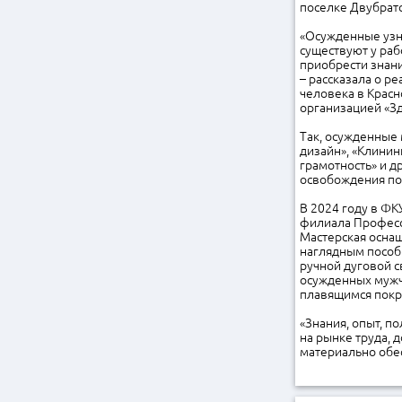
поселке Двубратс
«Осужденные узна
существуют у раб
приобрести знани
– рассказала о р
человека в Крас
организацией «З
Так, осужденные
дизайн», «Клини
грамотность» и д
освобождения по
В 2024 году в ФК
филиала Професс
Мастерская осна
наглядным пособ
ручной дуговой с
осужденных мужч
плавящимся покр
«Знания, опыт, п
на рынке труда, 
материально обес