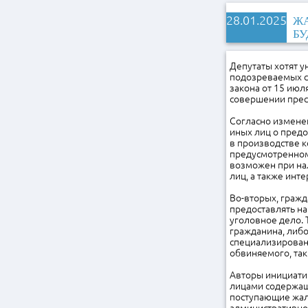
28.01.2025
ЖА
БУ
Депутаты хотят 
подозреваемых с 
закона от 15 июл
совершении прес
Согласно изменен
иных лиц о пред
в производстве к
предусмотренном
возможен при нал
лиц, а также инт
Во-вторых, гражд
предоставлять на
уголовное дело. 
гражданина, либо
специализирован
обвиняемого, та
Авторы инициатив
лицами содержащи
поступающие жал