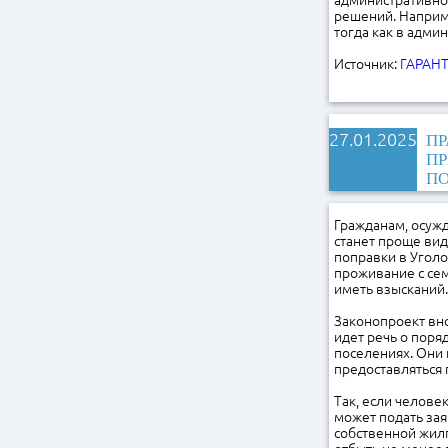
административног
решений. Наприме
тогда как в адми
Источник:
ГАРАНТ
27.01.2025
ПР
ПР
П
Гражданам, осуж
станет проще вид
поправки в Угол
проживание с сем
иметь взысканий.
Законопроект вно
идет речь о поря
поселениях. Они 
предоставляться 
Так, если челове
может подать зая
собственной жил