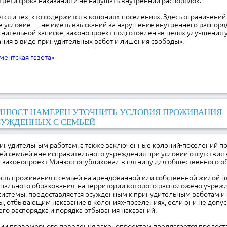
трети срока наказания и не нарушать внутренний распорядок.
ется и тех, кто содержится в колониях-поселениях. Здесь ограничений
е условие — не иметь взысканий за нарушение внутреннего распоряд
снительной записке, законопроект подготовлен «в целях улучшения 
ния в виде принудительных работ и лишения свободы».
ментская газета»
НЮСТ НАМЕРЕН УТОЧНИТЬ УСЛОВИЯ ПРОЖИВАНИЯ
СУЖДЕННЫХ С СЕМЬЕЙ
инудительным работам, а также заключенные колоний-поселений по
ей семьей вне исправительного учреждения при условии отсутствия 
 законопроект Минюст опубликовал в пятницу для общественного о
сть проживания с семьей на арендованной или собственной жилой 
пального образования, на территории которого расположено учреж
системы, предоставляется осужденным к принудительным работам и
, отбывающим наказание в колониях-поселениях, если они не допу
го распорядка и порядка отбывания наказаний.
ции правомерного поведения законопроектом предлагается предост