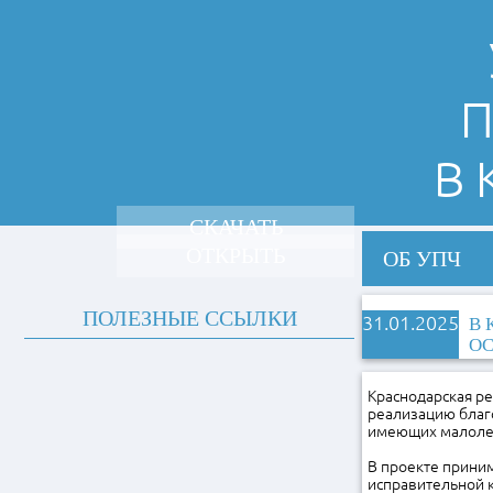
П
В
СКАЧАТЬ
ОТКРЫТЬ
ОБ УПЧ
ПОЛЕЗНЫЕ ССЫЛКИ
31.01.2025
В 
ОС
Краснодарская р
реализацию благ
имеющих малолет
В проекте прини
исправительной 