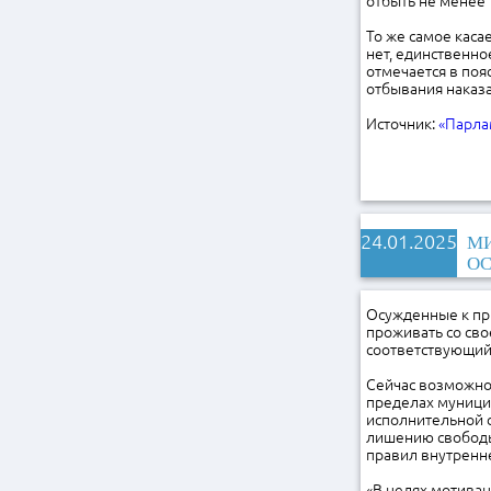
отбыть не менее 
То же самое каса
нет, единственно
отмечается в поя
отбывания наказа
Источник:
«Парла
24.01.2025
МИ
О
Осужденные к пр
проживать со сво
соответствующий
Сейчас возможно
пределах муници
исполнительной 
лишению свободы
правил внутренне
«В целях мотива