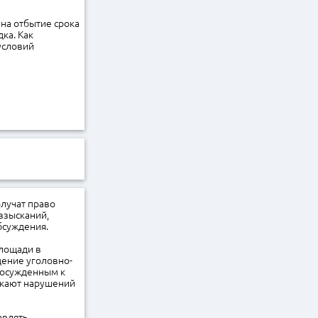
 на отбытие срока
ка. Как
условий
лучат право
взысканий,
бсуждения.
площади в
дение уголовно-
 осужденным к
скают нарушений
авлять