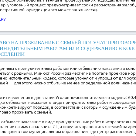
о судопроизводства. Разница в процессуальных подходах влияет на
р, уголовный процесс предусматривает сроки рассмотрения жалоб д
нистративной юрисдикции это может занять месяц.
.РУ
АВО НА ПРОЖИВАНИЕ С СЕМЬЕЙ ПОЛУЧАТ ПРИГОВОР
ИНУДИТЕЛЬНЫМ РАБОТАМ ИЛИ СОДЕРЖАНИЮ В КОЛ
ОСЕЛЕНИИ
денным к принудительным работам или отбыванию наказания в коло
еться с родными. Минюст России разместил на портале проектов но
овно-исполнительный кодекс, которые уточняют и упрощают для осу
ьей — для этого нужно отбыть не менее определенной доли назначе
сит изменения в две статьи Уголовно-исполнительного кодекса: 60.4
дке отбывания наказания в виде принудительных работ и содержания
конкретизируют порядок, в соответствии с которым осужденным буд
право проживать с семьей.
к отбывает наказание в виде принудительных работ в исправительном
вление на имя начальника ИЦ и получить право жить с семьей на ар
площади в том муниципальном образовании, где центр расположен. 