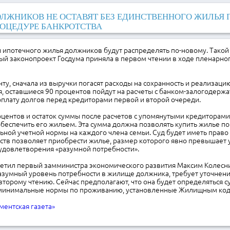
ЛЖНИКОВ НЕ ОСТАВЯТ БЕЗ ЕДИНСТВЕННОГО ЖИЛЬЯ 
ОЦЕДУРЕ БАНКРОТСТВА
 ипотечного жилья должников будут распределять по-новому. Такой
й законопроект Госдума приняла в первом чтении в ходе пленарног
ту, сначала из выручки погасят расходы на сохранность и реализац
, оставшиеся 90 процентов пойдут на расчеты с банком-залогодержа
плату долгов перед кредиторами первой и второй очереди.
центов и остаток суммы после расчетов с упомянутыми кредиторами
обеспечить его жильем. Эта сумма должна позволять купить жилье п
ной учетной нормы на каждого члена семьи. Суд будет иметь право
дств позволяет приобрести жилье, размер которого явно превышает 
 удовлетворения «разумной потребности».
метил первый замминистра экономического развития Максим Колесни
зумный уровень потребности в жилище должника, требует уточнения
второму чтению. Сейчас предполагают, что она будет определяться с
 минимальные нормы по проживанию, установленные Жилищным код
ментская газета»