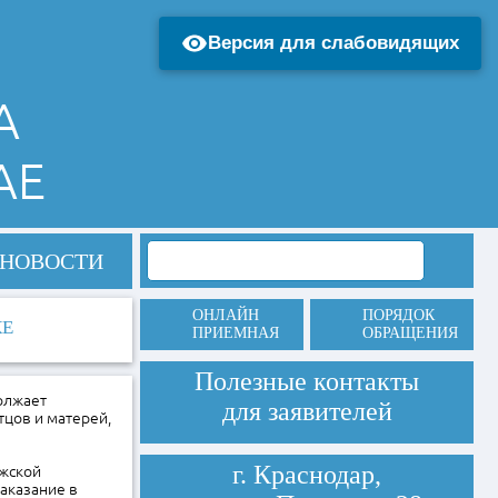
Версия для слабовидящих
А
АЕ
НОВОСТИ
ОНЛАЙН
ПОРЯДОК
КЕ
ПРИЕМНАЯ
ОБРАЩЕНИЯ
Полезные контакты
олжает
для заявителей
цов и матерей,
г. Краснодар,
ужской
аказание в