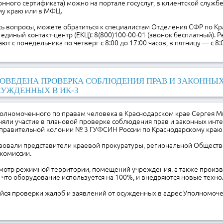
нного сертификата) можно на портале госуслуг, в клиентской служ
му краю или в МФЦ.
ись вопросы, можете обратиться к специалистам Отделения СФР по К
 единый контакт-центр (ЕКЦ): 8(800)100-00-01 (звонок бесплатный). 
т с понедельника по четверг с 8:00 до 17:00 часов, в пятницу — с 8:0
ОВЕДЕНА ПРОВЕРКА СОБЛЮДЕНИЯ ПРАВ И ЗАКОННЫХ
УЖДЕННЫХ В ИК-3
олномоченного по правам человека в Краснодарском крае Сергея 
няли участие в плановой проверке соблюдения прав и законных инте
справительной колонии № 3 ГУФСИН России по Краснодарскому краю
твовали представители краевой прокуратуры, региональной Общест
комиссии.
мотр режимной территории, помещений учреждения, а также произ
 что оборудование используется на 100%, и внедряются новые техно
ейся проверки жалоб и заявлений от осужденных в адрес Уполномоч