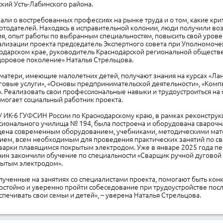
кий Усть-Лабинского района.
ли о востребованных профессиях на рынке труда и о том, какие кри
отодателей. Находясь в исправительной колонии, люди получили во
я, опыт работы по выбранным специальностям, повысить свой урове
еализации проекта председатель Экспертного совета при Уполномоч
нодарском крае, руководитель Краснодарской региональной обществ
доровое поколение» Наталья Стрельцова.
 матери, имеющие малолетних детей, получают знания на курсах «Л
нговые услуги», «Основы предпринимательской деятельности», «Ком
р. Реализовать свои профессиональные навыки и трудоустроиться на
могает социальный работник проекта.
У ИК-6 ГУФСИН России по Краснодарскому краю, в рамках реконструк
ионального училища № 194, была построена и оборудована сварочна
щена современным оборудованием, учебниками, методическими мат
ием, всем необходимым для проведения практических занятий по с
варки плавящимся покрытым электродом. Уже в январе 2025 года пе
ин закончили обучение по специальности «Сварщик ручной дуговой
ытым электродом».
олученные на занятиях со специалистами проекта, помогают быть ко
достойно и уверенно пройти собеседование при трудоустройстве пос
печивать свои семьи и детей», – уверена Наталья Стрельцова.