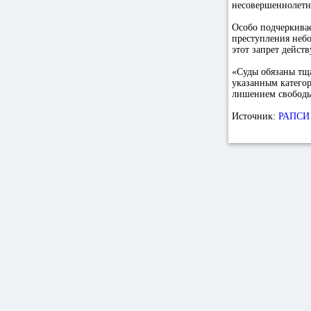
несовершеннолетни
Особо подчеркивае
преступления неб
этот запрет дейст
«Суды обязаны тщ
указанным категор
лишением свободы
Источник:
РАПСИ