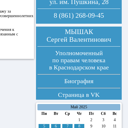
ул. им. Пушкина, 28
ажу за
8 (861) 268-09-45
несовершеннолетних
ечения к
МЫШАК
вязанным с
Сергей Валентинович
Уполномоченный
по правам человека
в Краснодарском крае
Биография
Страница в
VK
Май 2025
Пн
Вт
Ср
Чт
Пт
Сб
Вс
1
2
3
4
5
6
7
8
9
10
11