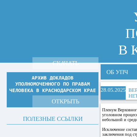
П
В 
СКАЧАТЬ
ОБ УПЧ
28.05.2025
ВЕ
НЕ
ОТКРЫТЬ
Пленум Верховног
уголовном процесс
ПОЛЕЗНЫЕ ССЫЛКИ
небольшой и средн
Исключение состав
заключения под ст