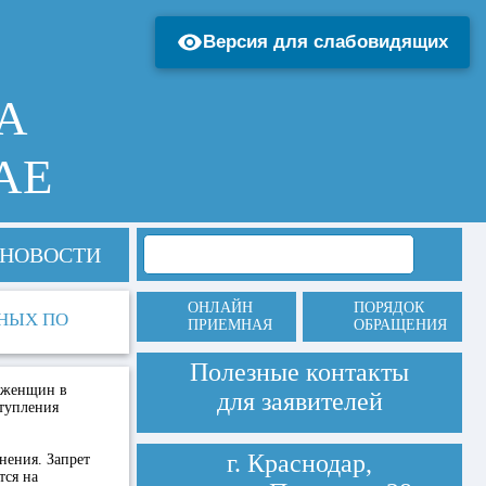
Версия для слабовидящих
А
АЕ
НОВОСТИ
ОНЛАЙН
ПОРЯДОК
ННЫХ ПО
ПРИЕМНАЯ
ОБРАЩЕНИЯ
Полезные контакты
х женщин в
для заявителей
ступления
г. Краснодар,
нения. Запрет
тся на