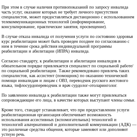
При этом в случае наличия противопоказаний по запросу инвалида
часть услуг, оказание которых не требует личного присутствия
специалистов, может предоставляться дистанционно с использованием
телекоммуникационных технологий (информирование,
консультирование, практические занятия, просвещение).
В случае отказа инвалида от получения услуги по состоянию здоровья
курс реабилитации может быть проведен позднее по согласованию с
ним в течение срока действия индивидуальной программы
реабилитации и абилитации (ИПРА) инвалида.
Согласно стандарту, к реабилитации и абилитации инвалидов в
обязательном порядке привлекается специалист по социальной работе/
по социальной реабилитации. Также рекомендовано привлечь таких
специалистов, как ассистент (помощник) по оказанию технической
помощи инвалидам и лицам с ОВЗ, переводчик русского жестового
языка, тифлосурдопереводчик и врач сурдолог-отоларинголог.
По заявлению инвалида к реабилитации также могут привлекаться
сопровождающие его лица, в качестве которых выступают члены семьи.
Кроме того, стандарт устанавливает, что при предоставлении услуги
реабилитационная организация обеспечивает возможность
использования ассистивных (вспомогательных) технологий и
технологий альтернативной и дополнительной коммуникации (АДК) —
это различные средства общения, которые заменяют или дополняют
устную речь.