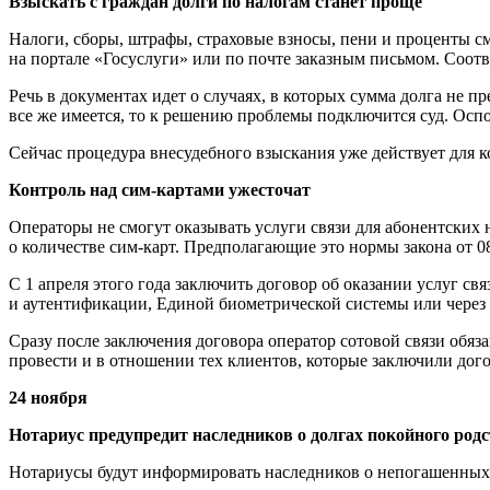
Взыскать с граждан долги по налогам станет проще
Налоги, сборы, штрафы, страховые взносы, пени и проценты см
на портале «Госуслуги» или по почте заказным письмом. Соотв
Речь в документах идет о случаях, в которых сумма долга не пр
все же имеется, то к решению проблемы подключится суд. Оспо
Сейчас процедура внесудебного взыскания уже действует для
Контроль над сим-картами ужесточат
Операторы не смогут оказывать услуги связи для абонентских
о количестве сим-карт. Предполагающие это нормы закона от 0
С 1 апреля этого года заключить договор об оказании услуг с
и аутентификации, Единой биометрической системы или через 
Сразу после заключения договора оператор сотовой связи обя
провести и в отношении тех клиентов, которые заключили дого
24 ноября
Нотариус предупредит наследников о долгах покойного род
Нотариусы будут информировать наследников о непогашенных к