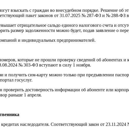
огут взыскать с граждан во внесудебном порядке. Решение об э
етствующий пакет законов от 31.07.2025 № 287-ФЗ и № 288-ФЗ вс
евышает отрицательное сальдо единого налогового счета и отсутс
рить размер задолженности можно будет, подав заявление о пере
 компаний и индивидуальных предпринимателей.
 номеров, которые не прошли проверку сведений об абонентах и
8.08.2024 № 303-ФЗ вступают в силу 1 ноября.
вязи и получить сим-карту можно только при предъявлении пасп
портал госуслуг.
зан проверить достоверность информации об абоненте или корп
вор раньше 1 апреля.
ственника
редитах наследодателя. Соответствующий закон от 23.11.2024 №