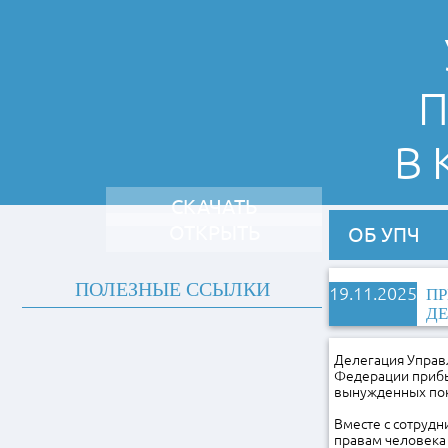
П
В
СКАЧАТЬ
ОТКРЫТЬ
ОБ УПЧ
ПОЛЕЗНЫЕ ССЫЛКИ
19.11.2025
ПР
ДЕ
Делегация Управ
Федерации прибыл
вынужденных пок
Вместе с сотруд
правам человека 