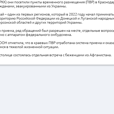
(РКК) они посетили пункты временного размещения (ПВР) в Краснода
ажданами, эвакуированными из Украины.
ай – один из первых регионов, который в 2022 году начал принимать
рриторию Российской Федерации из Донецкой и Луганской народных
рсонской областей и других территорий Украины.
 приема, ряд обращений был разрешен на месте, отдельные вопросы
тно с аппаратом федерального омбудсмена.
ООН отметила, что в краевых ПВР отработана система приема и ока
мся в тяжелой жизненной ситуации.
столице состоялась отдельная встреча с беженцами из Афганистана.