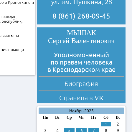
ул. им. Пушкина, 28
ре и Кропоткине и
8 (861) 268-09-45
 граждан,
 республик,
МЫШАК
 взяты на
Сергей Валентинович
зания помощи
Уполномоченный
по правам человека
в Краснодарском крае
Биография
Страница в
VK
Ноябрь 2025
Пн
Вт
Ср
Чт
Пт
Сб
Вс
1
2
3
4
5
6
7
8
9