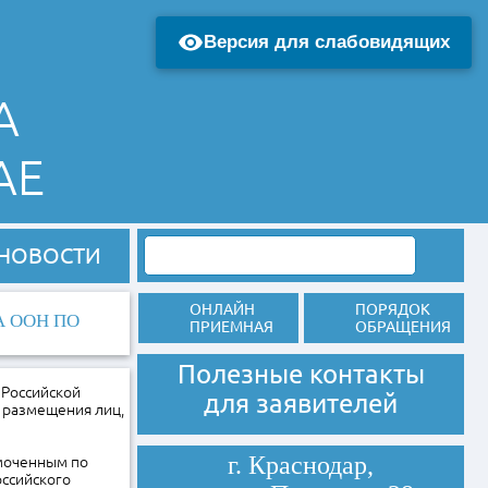
Версия для слабовидящих
А
АЕ
НОВОСТИ
ОНЛАЙН
ПОРЯДОК
 ООН ПО
ПРИЕМНАЯ
ОБРАЩЕНИЯ
Полезные контакты
 Российской
для заявителей
и размещения лиц,
г. Краснодар,
омоченным по
оссийского