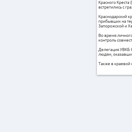
Красного Креста 
встретились с гр
Краснодарский кр
прибывших на те
Запорожской и Хе
Во время личного
контроль совмес
Делегация УВКБ 
людям, оказавши
Также в краевой 