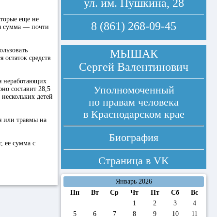
ул. им. Пушкина, 28
торые еще не
8 (861) 268-09-45
ся сумма — почти
ользовать
МЫШАК
я остаток средств
Сергей Валентинович
ля неработающих
Уполномоченный
но составит 28,5
 нескольких детей
по правам человека
в Краснодарском крае
я или травмы на
Биография
, ее сумма с
Страница в
VK
Январь 2026
Пн
Вт
Ср
Чт
Пт
Сб
Вс
1
2
3
4
5
6
7
8
9
10
11