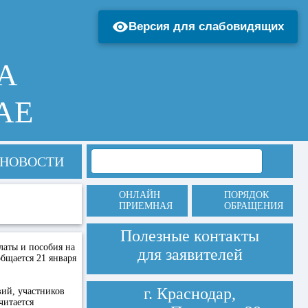
Версия для слабовидящих
А
АЕ
НОВОСТИ
ОНЛАЙН
ПОРЯДОК
ПРИЕМНАЯ
ОБРАЩЕНИЯ
Полезные контакты
латы и пособия на
для заявителей
бщается 21 января
г. Краснодар,
вий, участников
читается