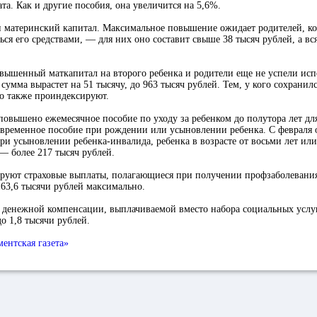
та. Как и другие пособия, она увеличится на 5,6%.
 материнский капитал. Максимальное повышение ожидает родителей, ко
ься его средствами, — для них оно составит свыше 38 тысяч рублей, а в
вышенный маткапитал на второго ребенка и родители еще не успели исп
 сумма вырастет на 51 тысячу, до 963 тысяч рублей. Тем, у кого сохранилс
го также проиндексируют.
 повышено ежемесячное пособие по уходу за ребенком до полутора лет д
временное пособие при рождении или усыновлении ребенка. С февраля о
при усыновлении ребенка-инвалида, ребенка в возрасте от восьми лет или
 — более 217 тысяч рублей.
руют страховые выплаты, полагающиеся при получении профзаболевани
163,6 тысячи рублей максимально.
 денежной компенсации, выплачиваемой вместо набора социальных услуг
до 1,8 тысячи рублей.
ентская газета»