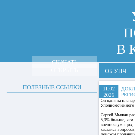
П
В 
СКАЧАТЬ
ОТКРЫТЬ
ОБ УПЧ
ПОЛЕЗНЫЕ ССЫЛКИ
11.02
ДОКЛ
РЕГИ
2026
Сегодня на пленар
Уполномоченного п
Сергей Мышак расс
5,3% больше, чем 
военнослужащих, 
касались вопросов
поиском пропавши