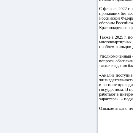
С февраля 2022 г.
пропавших без вес
Российской Федер
обороны Российск
Краснодарского кр
Также в 2025 г. п
многоквартирных 
проблем жильцов 
Уполномоченный от
вопросы обеспече
также создания б
«Анализ поступив
жизнедеятельности
в регионе провод
государством. В 
работают в интере
характера», – под
Ознакомиться с те