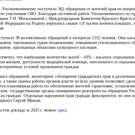
 к Уполномоченному поступило 362 обращения от жителей края по вопро
ти участников СВО. Благодаря системной работе Уполномоченного по пр
ации Т.Н. Москальковой с Международным Комитетом Красного Креста 
ой Федерации на Родину вернулись свыше 1,8 тысячи военнослужащих, и
ая.
оступило 38 коллективных обращений в интересах 1552 человек. Они каса
домов, признанных судом незаконными, повышения утилизационного сб
домов, признанных объектами культурного наследия.
метил, что наибольшее количество жалоб – 43% – касалось социальных
ния жильем, доступности медицинской помощи, пенсионного и социально
лагоприятных условий проживания граждан.
ших обращений, мониторинг соблюдения гражданских прав в различных
, а также оценка работы органов власти на всех уровнях позволяют сдела
ится планомерная работа по обеспечению жителей гарантиями, установл
целом, государственные органы своевременно реагируют на обращения У
сах граждан. Отдельные нарушения прав граждан фиксируются, но они н
черкнул Сергей Мышак.
кстом доклада за 2025 г. можно
здесь