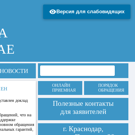
Версия для слабовидящих
А
АЕ
НОВОСТИ
ОНЛАЙН
ПОРЯДОК
ЛЕН
ПРИЕМНАЯ
ОБРАЩЕНИЯ
ставлен доклад
Полезные контакты
для заявителей
бращений, что на
оддержке
сновном обращения
г. Краснодар,
иальных гарантий,