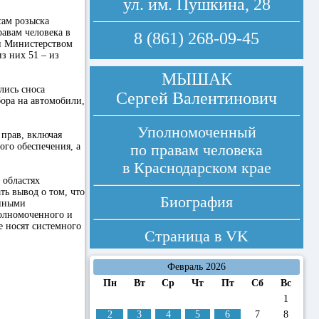
ул. им. Пушкина, 28
сам розыска
авам человека в
8 (861) 268-09-45
и Министерством
з них 51 – из
МЫШАК
лись сноса
Сергей Валентинович
ора на автомобили,
Уполномоченный
 прав, включая
го обеспечения, а
по правам человека
в Краснодарском крае
 областях
ть вывод о том, что
Биография
енными
полномоченного и
е носят системного
Страница в
VK
Февраль 2026
Пн
Вт
Ср
Чт
Пт
Сб
Вс
1
2
3
4
5
6
7
8