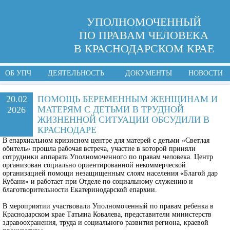
УПОЛНОМОЧЕННЫЙ
ПО ПРАВАМ ЧЕЛОВЕКА
В КРАСНОДАРСКОМ КРАЕ
ОБ УПЧ
ДЕЯТЕЛЬНОСТЬ
ДОКУМЕНТЫ
НОВОСТИ
20.02
ПОМОЩЬ БЕРЕМЕННЫМ ЖЕНЩИНАМ И
МАТЕРЯМ С ДЕТЬМИ В ТРУДНОЙ
2026
ЖИЗНЕННОЙ СИТУАЦИИ ОБСУДИЛИ В
КРАСНОДАРЕ
В епархиальном кризисном центре для матерей с детьми «Светлая
обитель» прошла рабочая встреча, участие в которой приняли
сотрудники аппарата Уполномоченного по правам человека. Центр
организован социально ориентированной некоммерческой
организацией помощи незащищенным слоям населения «Благой дар
Кубани» и работает при Отделе по социальному служению и
благотворительности Екатеринодарской епархии.
В мероприятии участвовали Уполномоченный по правам ребенка в
Краснодарском крае Татьяна Ковалева, представители министерств
здравоохранения, труда и социального развития региона, краевой