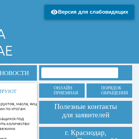
Версия для слабовидящих
А
АЕ
НОВОСТИ
ОНЛАЙН
ПОРЯДОК
ИРУЮТ
ПРИЕМНАЯ
ОБРАЩЕНИЯ
руктов, масла, яиц
Полезные контакты
ии по итогам
для заявителей
жащихся под
ить количество
свежими
г. Краснодар,
нных