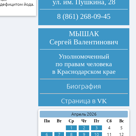
ул. им. Пушкина, 28
 дефицитом йода.
8 (861) 268-09-45
МЫШАК
Сергей Валентинович
Уполномоченный
по правам человека
в Краснодарском крае
Биография
Страница в
VK
Апрель 2026
Пн
Вт
Ср
Чт
Пт
Сб
Вс
1
2
3
4
5
6
7
8
9
10
11
12