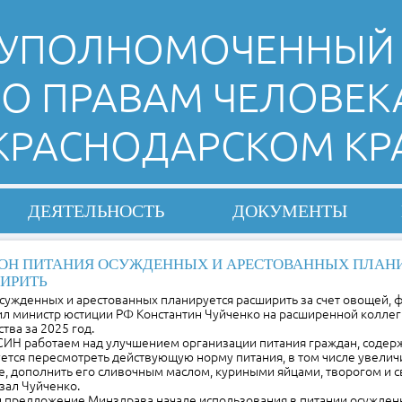
УПОЛНОМОЧЕННЫЙ
О ПРАВАМ ЧЕЛОВЕК
 КРАСНОДАРСКОМ КР
ДЕЯТЕЛЬНОСТЬ
ДОКУМЕНТЫ
ОН ПИТАНИЯ ОСУЖДЕННЫХ И АРЕСТОВАННЫХ ПЛАН
ИРИТЬ
сужденных и арестованных планируется расширить за счет овощей, ф
ил министр юстиции РФ Константин Чуйченко на расширенной коллег
тва за 2025 год.
СИН работаем над улучшением организации питания граждан, содер
ется пересмотреть действующую норму питания, в том числе увелич
е, дополнить его сливочным маслом, куриными яйцами, творогом и 
зал Чуйченко.
л предложение Минздрава начале использования в питании осужде