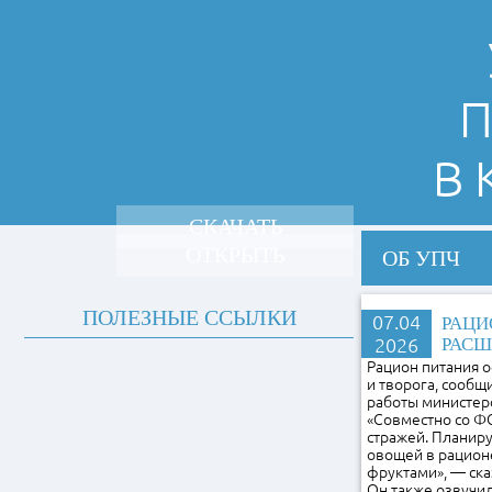
П
В
СКАЧАТЬ
ОТКРЫТЬ
ОБ УПЧ
ПОЛЕЗНЫЕ ССЫЛКИ
07.04
РАЦИ
2026
РАСШ
Рацион питания о
и творога, сообщ
работы министерс
«Совместно со Ф
стражей. Планиру
овощей в рацион
фруктами», — ска
Он также озвучи