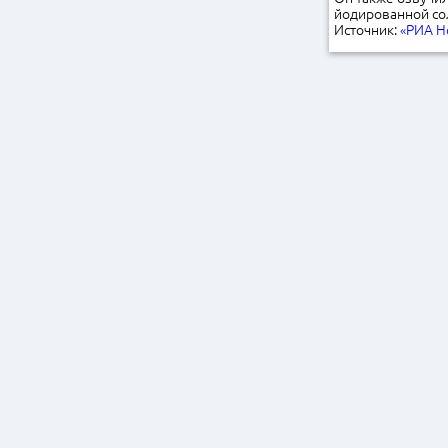
йодированной сол
Источник:
«РИА Н