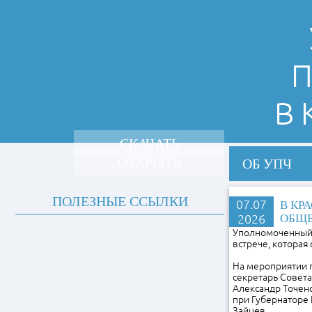
П
В
СКАЧАТЬ
ОТКРЫТЬ
ОБ УПЧ
ПОЛЕЗНЫЕ ССЫЛКИ
07.07
В КР
2026
ОБЩЕ
Уполномоченный 
встрече, которая
На мероприятии 
секретарь Совет
Александр Точен
при Губернаторе 
Зайцев.