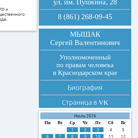
ул. им. Пушкина, 28
РФ и
бщественного
8 (861) 268-09-45
ода.
МЫШАК
Сергей Валентинович
Уполномоченный
по правам человека
в Краснодарском крае
Биография
Страница в
VK
Июль 2026
Пн
Вт
Ср
Чт
Пт
Сб
Вс
1
2
3
4
5
6
7
8
9
10
11
12