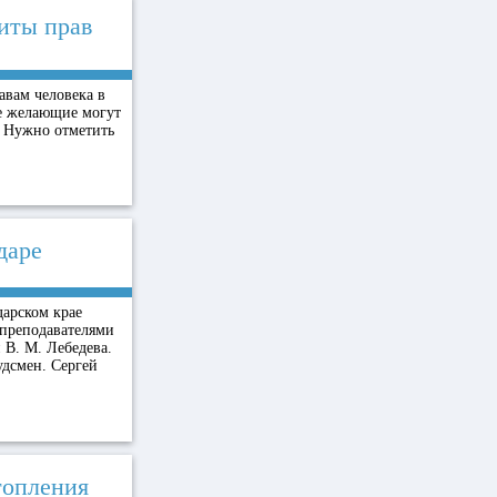
иты прав
авам человека в
се желающие могут
. Нужно отметить
даре
арском крае
 преподавателями
 В. М. Лебедева.
дсмен. Сергей
топления