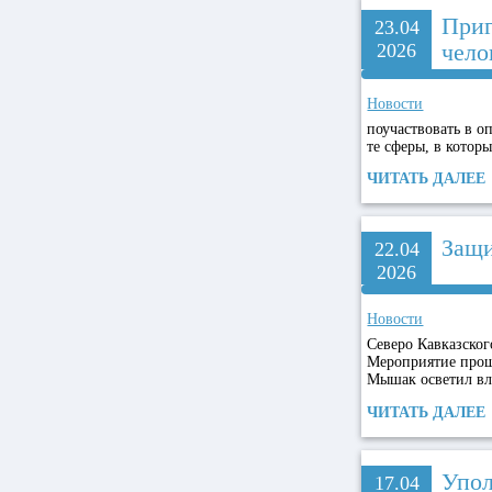
Приг
23.04
чело
2026
Новости
поучаствовать в о
те сферы, в котор
ЧИТАТЬ ДАЛЕЕ
Защи
22.04
2026
Новости
Северо Кавказског
Мероприятие прош
Мышак осветил вл
ЧИТАТЬ ДАЛЕЕ
Упол
17.04