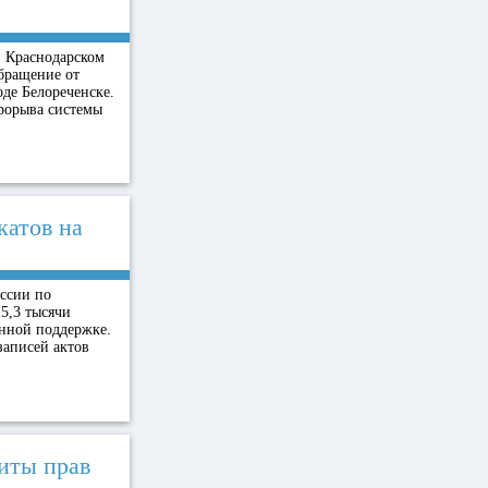
в Краснодарском
бращение от
де Белореченске.
рорыва системы
катов на
оссии по
5,3 тысячи
енной поддержке.
аписей актов
иты прав