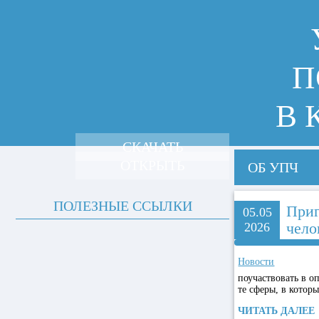
П
В 
СКАЧАТЬ
ОТКРЫТЬ
ОБ УПЧ
ПОЛЕЗНЫЕ ССЫЛКИ
Приг
05.05
чело
2026
Новости
поучаствовать в о
те сферы, в котор
ЧИТАТЬ ДАЛЕЕ