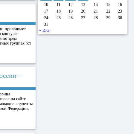
10
11
12
13
14
15
16
17
18
19
20
21
22
23
24
25
26
27
28
29
30
31
ии приглашает
« Июл
 конкурсе
я по трем
тных группах (от
оссии –
торина
вал на сайте
лашаются студенты
ской Федерации,