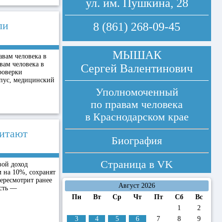
ул. им. Пушкина, 28
ли
8 (861) 268-09-45
МЫШАК
вам человека в
вам человека в
Сергей Валентинович
роверки
рпус, медицинский
Уполномоченный
по правам человека
в Краснодарском крае
читают
Биография
Страница в
VK
вой доход
 на 10%, сохранят
ересмотрит ранее
Август 2026
ость —
Пн
Вт
Ср
Чт
Пт
Сб
Вс
1
2
3
4
5
6
7
8
9