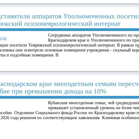
ставители аппаратов Уполномоченных посети
юкский психоневрологический интернат
Сотрудники аппаратов Уполномоченного по пра
сти
Краснодарском крае и Уполномоченного по пра
ации посетили Темрюкский психоневрологический интернат. В рамках п
человека они осмотрели основные помещения учреждения - спальный ко
еты и подсобные помещения. В
аснодарском крае многодетным семьям перес
бие при превышении дохода на 10%
Кубанские многодетные семьи, чей среднедуше
превышает установленный уровень не более чем
особие. Отделение Социального фонда России по Краснодарскому краю п
 2026 года решения по соответствующим заявлениям. Ключевая особенн