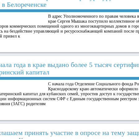
 в Белореченске
В адрес Уполномоченного по правам человека 
крае Сергея Мышака поступило коллективное о
торов коммерческих помещений одного из многоквартирных домов в горо
ь на бездействие управляющей и ресурсоснабжающей компаний после п
й привел к
чала года в крае выдано более 5 тысяч сертифи
ринский капитал
С начала года Отделение Социального фонда Р
Краснодарскому краю автоматически оформило 
атеринский капитал для кубанских семей, упростив доступ к государств
ации информационных систем СФР с Единым государственным реестром з
ояния (ЗАГС) родителям
лашаем принять участие в опросе на тему защ