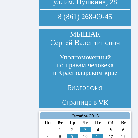
ул. им. Пушкина, 28
8 (861) 268-09-45
МЫШАК
Сергей Валентинович
Уполномоченный
по правам человека
в Краснодарском крае
Биография
Страница в
VK
Октябрь 2013
Пн
Вт
Ср
Чт
Пт
Сб
Вс
1
2
3
4
5
6
7
8
9
10
11
12
13