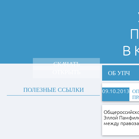
П
В
СКАЧАТЬ
ОТКРЫТЬ
ОБ УПЧ
ПОЛЕЗНЫЕ ССЫЛКИ
09.10.2013
ОП
П
Общероссийско
Эллой Памфило
между правоз