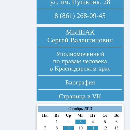
ул. им. Пушкина, 28
8 (861) 268-09-45
МЫШАК
Сергей Валентинович
Уполномоченный
по правам человека
в Краснодарском крае
Биография
Страница в
VK
Октябрь 2013
Пн
Вт
Ср
Чт
Пт
Сб
Вс
1
2
3
4
5
6
7
8
9
10
11
12
13