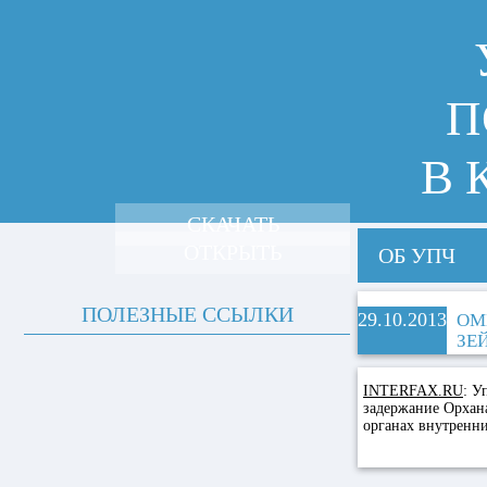
П
В 
СКАЧАТЬ
ОТКРЫТЬ
ОБ УПЧ
ПОЛЕЗНЫЕ ССЫЛКИ
29.10.2013
ОМ
ЗЕ
INTERFAX.RU
:
Уп
задержание Орхана
органах внутренни