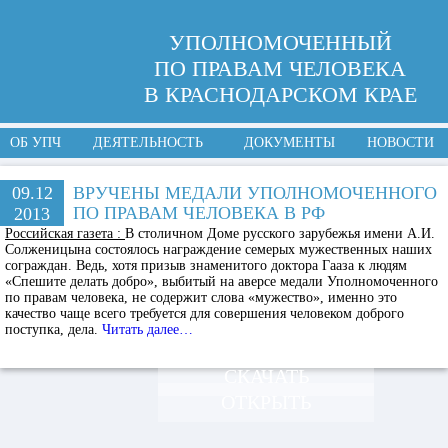
УПОЛНОМОЧЕННЫЙ
ПО ПРАВАМ ЧЕЛОВЕКА
В КРАСНОДАРСКОМ КРАЕ
ОБ УПЧ
ДЕЯТЕЛЬНОСТЬ
ДОКУМЕНТЫ
НОВОСТИ
09.12
ВРУЧЕНЫ МЕДАЛИ УПОЛНОМОЧЕННОГО
ПО ПРАВАМ ЧЕЛОВЕКА В РФ
2013
Российская газета
:
В столичном Доме русского зарубежья имени А.И.
Солженицына состоялось награждение семерых мужественных наших
сограждан. Ведь, хотя призыв знаменитого доктора Гааза к людям
«Спешите делать добро», выбитый на аверсе медали Уполномоченного
по правам человека, не содержит слова «мужество», именно это
качество чаще всего требуется для совершения человеком доброго
поступка, дела.
Читать далее…
СКАЧАТЬ
ОТКРЫТЬ