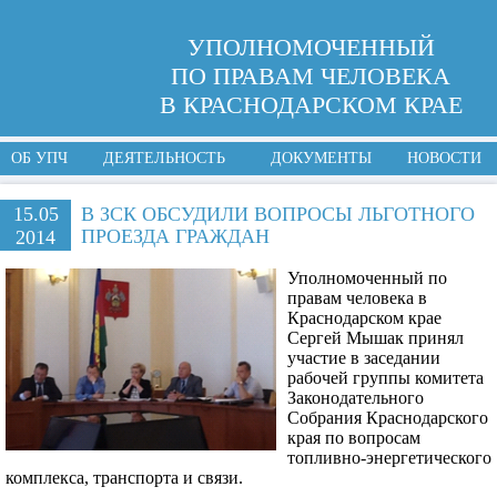
УПОЛНОМОЧЕННЫЙ
ПО ПРАВАМ ЧЕЛОВЕКА
В КРАСНОДАРСКОМ КРАЕ
ОБ УПЧ
ДЕЯТЕЛЬНОСТЬ
ДОКУМЕНТЫ
НОВОСТИ
15.05
В ЗСК ОБСУДИЛИ ВОПРОСЫ ЛЬГОТНОГО
ПРОЕЗДА ГРАЖДАН
2014
Уполномоченный по
правам человека в
Краснодарском крае
Сергей Мышак принял
участие в заседании
рабочей группы комитета
Законодательного
Собрания Краснодарского
края по вопросам
топливно-энергетического
комплекса, транспорта и связи.