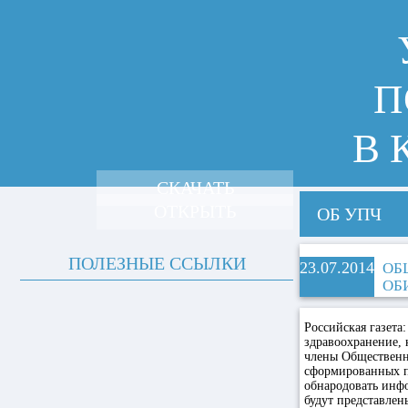
П
В 
СКАЧАТЬ
ОТКРЫТЬ
ОБ УПЧ
ПОЛЕЗНЫЕ ССЫЛКИ
23.07.2014
ОБ
ОБ
Российская газета:
здравоохранение,
члены Общественн
сформированных п
обнародовать инфо
будут представлен