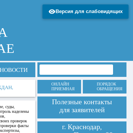
Версия для слабовидящих
А
АЕ
НОВОСТИ
ОНЛАЙН
ПОРЯДОК
ЖДАН,
ПРИЕМНАЯ
ОБРАЩЕНИЯ
Полезные контакты
е, суды,
для заявителей
нтроль наделены
ов,
своих проверок
г. Краснодар,
 проверки факты
экспертизы,