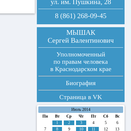
ул. им. Пушкина, 28
8 (861) 268-09-45
МЫШАК
Сергей Валентинович
Уполномоченный
по правам человека
в Краснодарском крае
Биография
Страница в
VK
Июль 2014
Пн
Вт
Ср
Чт
Пт
Сб
Вс
1
2
3
4
5
6
7
8
9
10
11
12
13