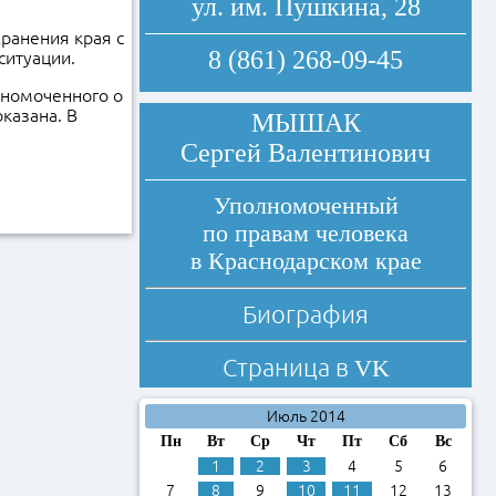
ул. им. Пушкина, 28
ранения края с
8 (861) 268-09-45
 ситуации.
лномоченного о
казана. В
МЫШАК
Сергей Валентинович
Уполномоченный
по правам человека
в Краснодарском крае
Биография
Страница в
VK
Июль 2014
Пн
Вт
Ср
Чт
Пт
Сб
Вс
1
2
3
4
5
6
7
8
9
10
11
12
13