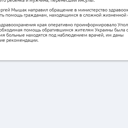
го ребенка и мужчина, перенесший инсульт.
Сергей Мышак направил обращение в министерство здравоох
ать помощь гражданам, находящимся в сложной жизненной
здравоохранения края оперативно проинформировало Упо
необходимая помощь обратившимся жителям Украины была о
мя больные находятся под наблюдением врачей, им даны
ие рекомендации.