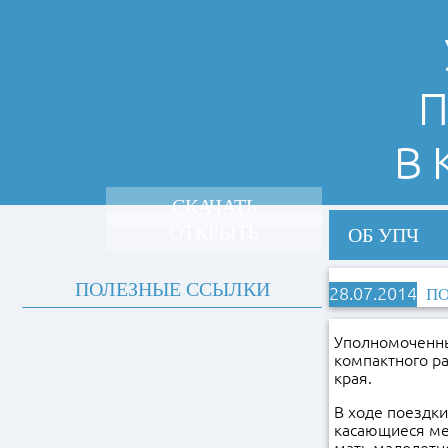
П
В
СКАЧАТЬ
ОТКРЫТЬ
ОБ УПЧ
ПОЛЕЗНЫЕ ССЫЛКИ
28.07.2014
ПО
Уполномоченны
компактного р
края.
В ходе поездк
касающиеся ме