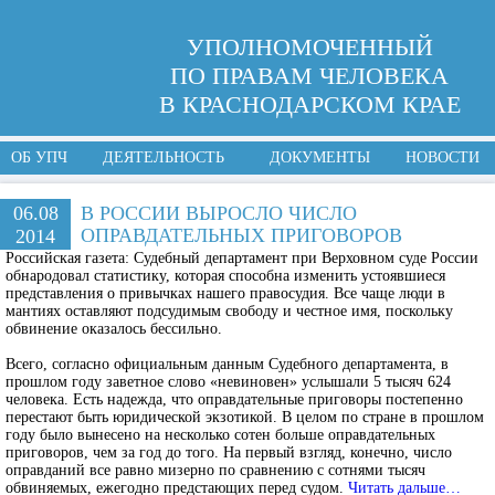
УПОЛНОМОЧЕННЫЙ
ПО ПРАВАМ ЧЕЛОВЕКА
В КРАСНОДАРСКОМ КРАЕ
ОБ УПЧ
ДЕЯТЕЛЬНОСТЬ
ДОКУМЕНТЫ
НОВОСТИ
06.08
В РОССИИ ВЫРОСЛО ЧИСЛО
ОПРАВДАТЕЛЬНЫХ ПРИГОВОРОВ
2014
Российская газета:
Судебный департамент при Верховном суде России
обнародовал статистику, которая способна изменить устоявшиеся
представления о привычках нашего правосудия. Все чаще люди в
мантиях оставляют подсудимым свободу и честное имя, поскольку
обвинение оказалось бессильно.
Всего, согласно официальным данным Судебного департамента, в
прошлом году заветное слово «невиновен» услышали 5 тысяч 624
человека. Есть надежда, что оправдательные приговоры постепенно
перестают быть юридической экзотикой. В целом по стране в прошлом
году было вынесено на несколько сотен больше оправдательных
приговоров, чем за год до того. На первый взгляд, конечно, число
оправданий все равно мизерно по сравнению с сотнями тысяч
обвиняемых, ежегодно предстающих перед судом.
Читать дальше…