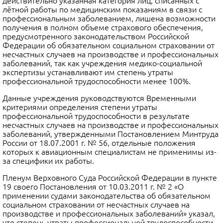
действительно указанная категория лиц, списанных с
лётной работы по медицинским показаниям в связи с
профессиональным заболеванием, лишена возможности
получения в полном объеме страхового обеспечения,
предусмот­ренного законодательством Российской
Федерации об обязательном социаль­ном страховании от
несчастных случаев на производстве и профессиональных
заболеваний, так как учреждения медико-социальной
экспертизы устанавлива­ют им степень утраты
профессиональной трудоспособности менее 100%.
Данные учреждения руководствуются Временными
критериями опре­деления степени утраты
профессиональной трудоспособности в результате
несчастных случаев на производстве и профессиональных
заболеваний, утвер­жденными Постановлением Минтруда
России от 18.07.2001 г. № 56, отдельные по­ложения
которых к авиационным специалистам не применимы из-
за специфи­ки их работы.
Пленум Верховного Суда Российской Федерации в пункте
19 своего По­становления от 10.03.2011 г. № 2 «О
применении судами законодательства об обяза­тельном
социальном страховании от несчастных случаев на
производстве и профессиональных заболеваний» указал,
что степень утраты профессиональной трудоспособности