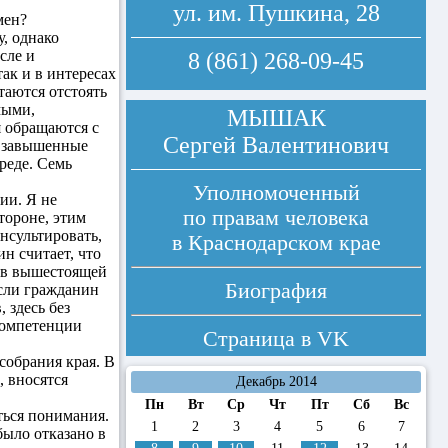
ул. им. Пушкина, 28
мен?
, однако
сле и
8 (861) 268-09-45
ак и в интересах
таются отстоять
мыми,
МЫШАК
 обращаются с
Сергей Валентинович
: завышенные
реде. Семь
Уполномоченный
ии. Я не
по правам человека
тороне, этим
нсультировать,
в Краснодарском крае
н считает, что
о в вышестоящей
Биография
Если гражданин
 здесь без
компетенции
Страница в
VK
собрания края. В
, вносятся
Декабрь 2014
Пн
Вт
Ср
Чт
Пт
Сб
Вс
ться понимания.
1
2
3
4
5
6
7
было отказано в