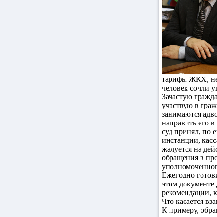
тарифы ЖКХ, не
человек сочли 
Зачастую гражда
участвую в граж
занимаются адво
направить его в
суд принял, по 
инстанции, касс
жалуется на дей
обращения в про
уполномоченног
Ежегодно готови
этом документе 
рекомендации, 
Что касается вз
К примеру, обра