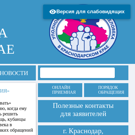
Версия для слабовидящих
А
АЕ
НОВОСТИ
ОНЛАЙН
ПОРЯДОК
ТИЯ»
ПРИЕМНАЯ
ОБРАЩЕНИЯ
вать»
Полезные контакты
ю, когда ему
для заявителей
ь решить
ощь, кубанцы
века в
г. Краснодар,
таких обращений