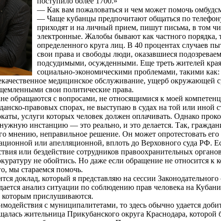
поступило более 1700.»
— Как вам пожаловаться и чем может помочь омбудс
— Чаще кубанцы предпочитают общаться по телефону
приходят и на личный прием, пишут письма, в том чи
электронные. Жалобы бывают как частного порядка, т
определенного круга лиц. В 40 процентах случаев пы
свои права и свободы люди, оказавшиеся подозревае
подсудимыми, осужденными. Еще треть жителей края
социально-экономическими проблемами, такими как
качественное медицинское обслуживание, ущерб окружающей с
ущемленными свои политические права.
не обращаются с вопросами, не относящимися к моей компетенц
данско-правовых спорах, не выступаю в судах на той или иной с
каты, услуги которых человек должен оплачивать. Однако проко
 нужную инстанцию — это реально, и это делается. Так, граждани
его мнению, неправильное решение. Он может опротестовать ег
ационной или апелляционной, вплоть до Верховного суда РФ. 
ствия или бездействие сотрудников правоохранительных органов,
куратуру не обойтись. Но даже если обращение не относится к 
о, мы стараемся помочь.
тся доклад, который я представляю на сессии Законодательного 
дается анализ ситуации по соблюдению прав человека на Кубани
к которым прислушиваются.
аимодействия с муниципалитетами, то здесь обычно удается доби
щалась жительница Прикубанского округа Краснодара, которой 