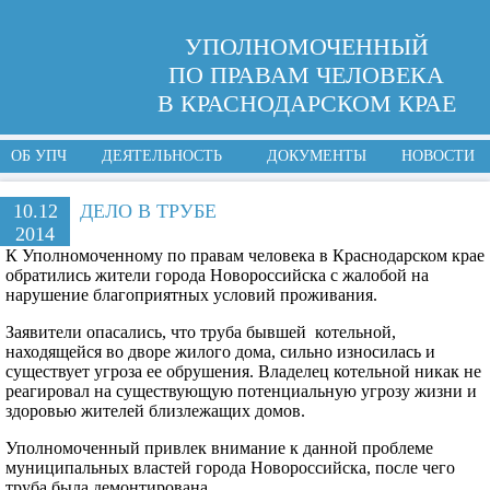
УПОЛНОМОЧЕННЫЙ
ПО ПРАВАМ ЧЕЛОВЕКА
В КРАСНОДАРСКОМ КРАЕ
ОБ УПЧ
ДЕЯТЕЛЬНОСТЬ
ДОКУМЕНТЫ
НОВОСТИ
10.12
ДЕЛО В ТРУБЕ
2014
К Уполномоченному по правам человека в Краснодарском крае
обратились жители города Новороссийска с жалобой на
нарушение благоприятных условий проживания.
Заявители опасались, что труба бывшей котельной,
находящейся во дворе жилого дома, сильно износилась и
существует угроза ее обрушения. Владелец котельной никак не
реагировал на существующую потенциальную угрозу жизни и
здоровью жителей близлежащих домов.
Уполномоченный привлек внимание к данной проблеме
муниципальных властей города Новороссийска, после чего
труба была демонтирована.