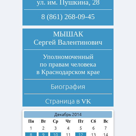
ул. им. Пушкина, 28
8 (861) 268-09-45
МЫШАК
Сергей Валентинович
Уполномоченный
по правам человека
в Краснодарском крае
Биография
Страница в
VK
Декабрь 2014
Пн
Вт
Ср
Чт
Пт
Сб
Вс
1
2
3
4
5
6
7
8
9
10
11
12
13
14