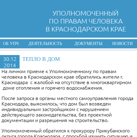
УПОЛНОМОЧЕННЫЙ
ПО ПРАВАМ ЧЕЛОВЕКА
В КРАСНОДАРСКОМ КРАЕ
ОБ УПЧ
ДЕЯТЕЛЬНОСТЬ
ДОКУМЕНТЫ
НОВОСТИ
30.12
ТЕПЛО В ДОМ
2014
На личном приеме к Уполномоченному по правам
человека в Краснодарском крае обратились жители г.
Краснодара с жалобой на отсутствие в многоквартирном
доме отопления и горячего водоснабжения.
После запроса в органы местного самоуправления города
Краснодара, выяснилось, что дом был возведен
индивидуальным застройщиком с нарушением
действующего законодательства, без проектной
документации и разрешения на строительство.
Уполномоченный обратился к прокурору Прикубанского
округа города Краснодара с просьбой изучить ситуацию и