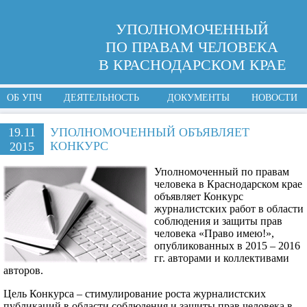
УПОЛНОМОЧЕННЫЙ
ПО ПРАВАМ ЧЕЛОВЕКА
В КРАСНОДАРСКОМ КРАЕ
ОБ УПЧ
ДЕЯТЕЛЬНОСТЬ
ДОКУМЕНТЫ
НОВОСТИ
19.11
УПОЛНОМОЧЕННЫЙ ОБЪЯВЛЯЕТ
КОНКУРС
2015
Уполномоченный по правам
человека в Краснодарском крае
объявляет Конкурс
журналистских работ в области
соблюдения и защиты прав
человека «Право имею!»,
опубликованных в 2015 – 2016
гг. авторами и коллективами
авторов.
Цель Конкурса –
стимулирование роста журналистских
публикаций в области соблюдения и защиты прав человека в